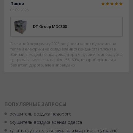
Павло
05.09.2025
DT Group MDC300
Взяли цей осушувач у 2023 році, коли через відключення
тепла й електрики на складі з’явився конденсат і пліснява.
Звичайні моделі не працювали при мінусовій температурі, а
ця тримала вологість на рівні 55–60%, товар зберігається
без втрат. Дорого, але виправдано
ПОПУЛЯРНЫЕ ЗАПРОСЫ
осушитель воздуха недорого
осушитель воздуха аренда одесса
купить осушитель воздуха для квартиры в украине