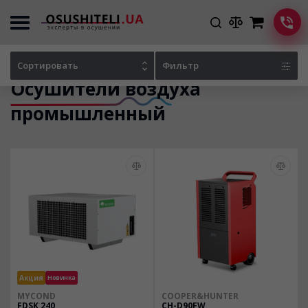
Главная
Каталог осушителей
Сортировать
Фильтр
Осушители воздуха
промышленный
Акция
Новинка
MYCOND
COOPER&HUNTER
FDSK 240
CH-D90FW