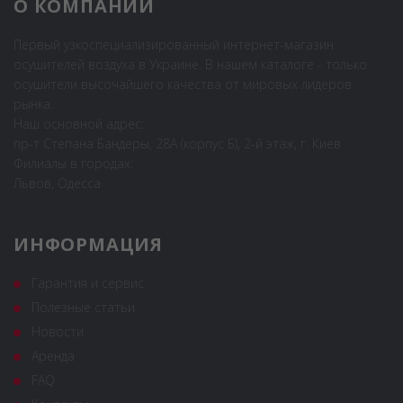
О КОМПАНИИ
Первый узкоспециализированный интернет-магазин
осушителей воздуха в Украине. В нашем каталоге - только
осушители высочайшего качества от мировых лидеров
рынка.
Наш основной адрес:
пр-т Степана Бандеры, 28А (корпус Б), 2-й этаж, г. Киев
Филиалы в городах:
Львов, Одесса
ИНФОРМАЦИЯ
Гарантия и сервис
Полезные статьи
Новости
Аренда
FAQ