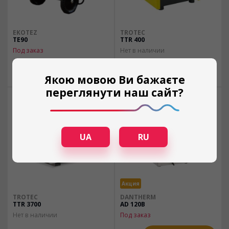
EKOTEZ
TROTEC
TE90
TTR 400
Под заказ
Нет в наличии
Узнать цену
Нет в наличии
Якою мовою Ви бажаєте
переглянути наш сайт?
UA
RU
Акция
TROTEC
DANTHERM
TTR 3700
AD 120B
Нет в наличии
Под заказ