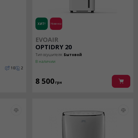
ХИТ!
Новинка
EVOAIR
OPTIDRY 20
Тип осушителя:
Бытовой
В наличии
10
2
8 500
грн