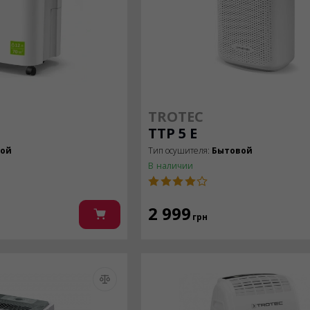
TROTEC
TTP 5 E
вой
Тип осушителя:
Бытовой
В наличии
2 999
грн