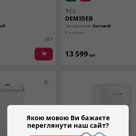
TCL
DEM35EB
вой
Тип осушителя:
Бытовой
В наличии
1
13 599
грн
Якою мовою Ви бажаєте
переглянути наш сайт?