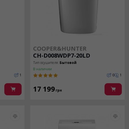
COOPER&HUNTER
CH-D008WDP7-20LD
Тип осушителя:
Бытовой
В наличии
1
0
1
17 199
грн