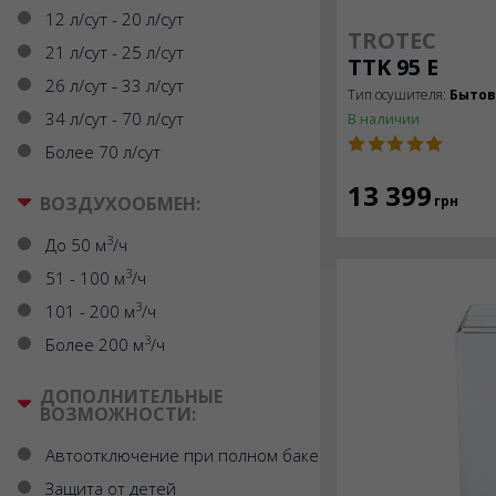
12 л/сут - 20 л/сут
TROTEC
21 л/сут - 25 л/сут
TTK 95 E
26 л/сут - 33 л/сут
Тип осушителя:
Быто
34 л/сут - 70 л/сут
В наличии
Более 70 л/сут
13 399
ВОЗДУХООБМЕН:
грн
3
До 50 м
/ч
3
51 - 100 м
/ч
3
101 - 200 м
/ч
3
Более 200 м
/ч
ДОПОЛНИТЕЛЬНЫЕ
ВОЗМОЖНОСТИ:
Автоотключение при полном баке
Защита от детей