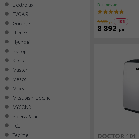
Electrolux
В наличии
EVOAIR
-10%
9 900
Gorenje
грн
8 892
грн
Humicel
Hyundai
Invitop
Kadis
Master
Meaco
Midea
Mitsubishi Electric
MYCOND
Soler&Palau
TCL
Teclime
DOCTOR 101