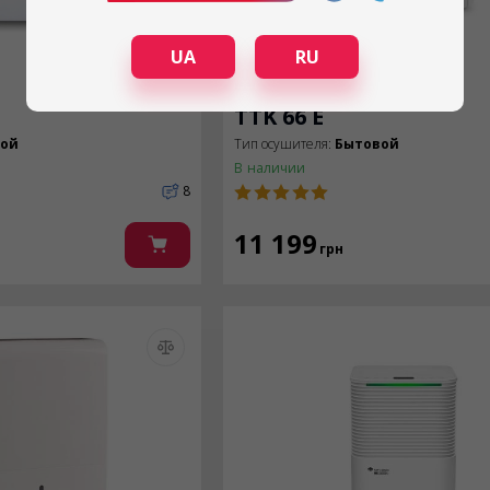
UA
RU
TROTEC
TTK 66 E
вой
Тип осушителя:
Бытовой
В наличии
8
11 199
грн