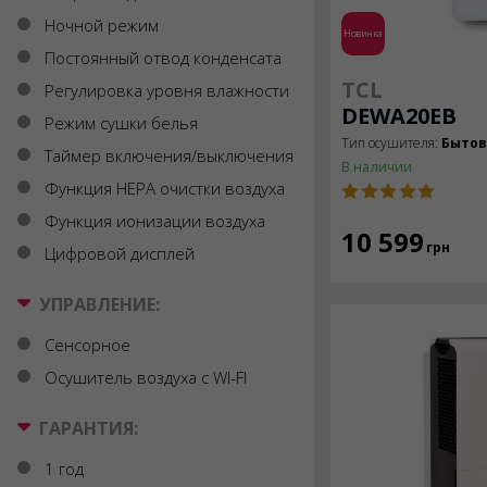
Ночной режим
Новинка
Постоянный отвод конденсата
TCL
Регулировка уровня влажности
DEWA20EB
Режим сушки белья
Тип осушителя:
Быто
Таймер включения/выключения
В наличии
Функция HEPA очистки воздуха
Функция ионизации воздуха
10 599
грн
Цифровой дисплей
УПРАВЛЕНИЕ:
Сенсорное
Осушитель воздуха с WI-FI
ГАРАНТИЯ:
1 год