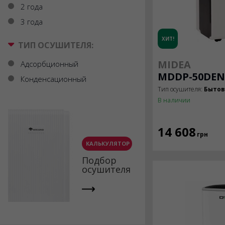
2 года
3 года
ХИТ!
ТИП ОСУШИТЕЛЯ:
MIDEA
Адсорбционный
MDDP-50DEN
Конденсационный
Тип осушителя:
Быто
В наличии
14 608
грн
КАЛЬКУЛЯТОР
Подбор
осушителя