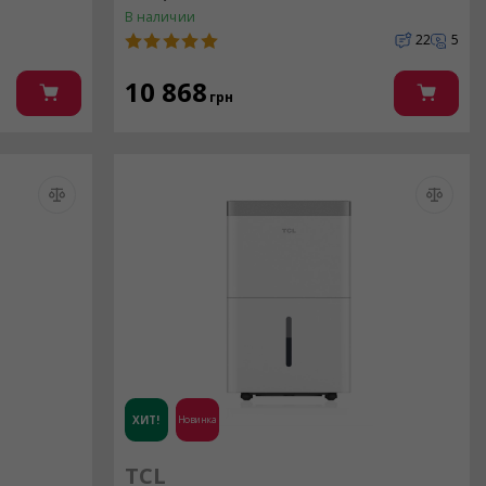
В наличии
22
5
10 868
грн
ХИТ!
Новинка
TCL