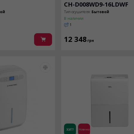
CH-D008WD9-16LDWF
вой
Тип осушителя:
Бытовой
В наличии
1
12 348
грн
ХИТ!
Новинка