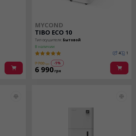
MYCOND
TIBO ECO 10
Тип осушителя:
Бытовой
В наличии
4
1
-9%
7 700
грн
6 990
грн