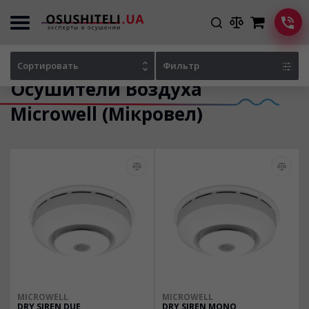
Главная
Каталог осушителей
Сортировать
Фильтр
Осушители Воздуха
Microwell (Мікровел)
MICROWELL
MICROWELL
DRY SIREN DUE
DRY SIREN MONO