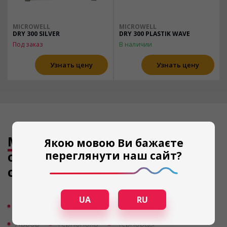
MICROWELL
MICROWELL
DRY 300 SILVER
DRY 300 PLASTIK WAVE
Под заказ
В наличии
Узнать цену
Узнать цену
Мы также продаем
Якою мовою Ви бажаєте
осушители воздуха в
переглянути наш сайт?
следующих городах
UA
RU
Киев
Одесса
Днепро
Харьков
Львов
Тернополь
Черновцы