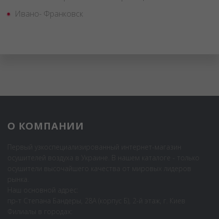
Ивано- Франковск
О КОМПАНИИ
Первый узкоспециализированный интернет-магазин
осушителей воздуха в Украине. В нашем каталоге - только
осушители высочайшего качества от мировых лидеров
рынка.
Наш основной адрес:
пр-т Степана Бандеры, 28А (корпус Б), 2-й этаж, г. Киев
Филиалы в городах: