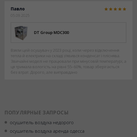
Павло
05.09.2025
DT Group MDC300
Взяли цей осушувач у 2023 році, коли через відключення
тепла й електрики на складі з’явився конденсат і пліснява.
Звичайні моделі не працювали при мінусовій температурі, а
ця тримала вологість на рівні 55–60%, товар зберігається
без втрат. Дорого, але виправдано
ПОПУЛЯРНЫЕ ЗАПРОСЫ
осушитель воздуха недорого
осушитель воздуха аренда одесса