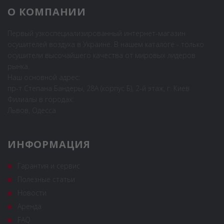
О КОМПАНИИ
Первый узкоспециализированный интернет-магазин
осушителей воздуха в Украине. В нашем каталоге - только
осушители высочайшего качества от мировых лидеров
рынка.
Наш основной адрес:
пр-т Степана Бандеры, 28А (корпус Б), 2-й этаж, г. Киев
Филиалы в городах:
Львов, Одесса
ИНФОРМАЦИЯ
Гарантия и сервис
Полезные статьи
Новости
Аренда
FAQ