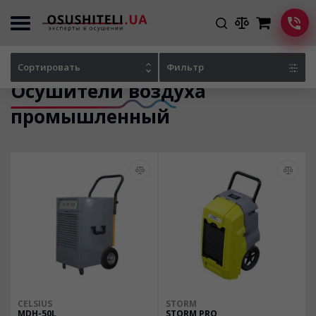
Главная
Каталог осушителей
Сортировать
Фильтр
Осушители воздуха
промышленный
CELSIUS
STORM
MDH-50L
STORM PRO