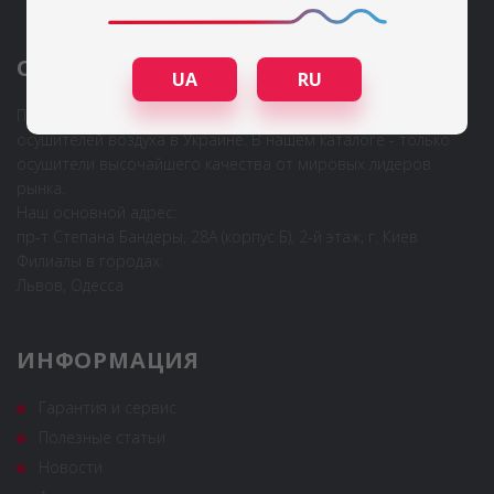
О КОМПАНИИ
UA
RU
Первый узкоспециализированный интернет-магазин
осушителей воздуха в Украине. В нашем каталоге - только
осушители высочайшего качества от мировых лидеров
рынка.
Наш основной адрес:
пр-т Степана Бандеры, 28А (корпус Б), 2-й этаж, г. Киев
Филиалы в городах:
Львов, Одесса
ИНФОРМАЦИЯ
Гарантия и сервис
Полезные статьи
Новости