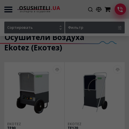
Главная
Каталог осушителей
Сортировать
Фильтр
Осушители Воздуха
Ekotez (Екотез)
EKOTEZ
EKOTEZ
TE90
TE120