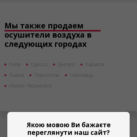
Мы также продаем
осушители воздуха в
следующих городах
Киев
Одесса
Днепро
Харьков
Львов
Тернополь
Черновцы
Ивано- Франковск
Якою мовою Ви бажаєте
переглянути наш сайт?