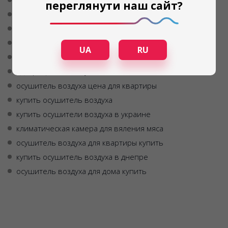
инфракрасная сушка продуктов
переглянути наш сайт?
силикагель осушитель воздуха
осушитель воздуха аренда одесса
адсорбционный осушитель воздуха
UA
RU
купить осушитель воздуха бытовой
адсорбционный осушитель
осушитель воздуха цена для квартиры
купить осушитель воздуха
купить осушители воздуха в украине
климатическая камера для вяления мяса
осушитель воздуха для квартиры купить
купить осушитель воздуха в днепре
осушитель воздуха для дома купить