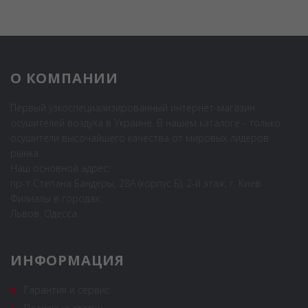
О КОМПАНИИ
Первый узкоспециализированный интернет-магазин
осушителей воздуха в Украине. В нашем каталоге - только
осушители высочайшего качества от мировых лидеров
рынка.
Наш основной адрес:
пр-т Степана Бандеры, 28А (корпус Б), 2-й этаж, г. Киев
Филиалы в городах:
Львов, Одесса
ИНФОРМАЦИЯ
Гарантия и сервис