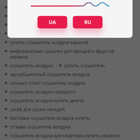
осушитель воздуха промышленный аренда
купить осушитель воздуха для квартиры в украине
UA
RU
сушка воздуха
осушитель воздуха для квартиры недостатки
купить осушитель воздуха харьков
инфракрасные сушилки для овощей и фруктов
украина
осушитель воздуха
купить осушитель
адсорбционный осушитель воздуха
сколько стоит осушитель воздуха
осушитель воздуха недорого
осушитель воздуха купить днепр
шкаф для сушки овощей
бытовые осушители воздуха купить
отзывы осушитель воздуха
осушитель воздуха для квартиры купить украина