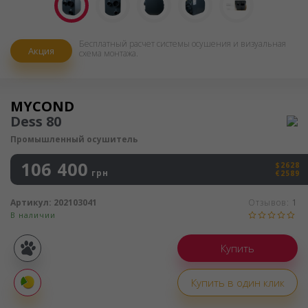
Бесплатный расчет системы осушения и визуальная
Акция
схема монтажа.
Осушитель воздуха
MYCOND
Dess 80
Промышленный осушитель
106 400
$2628
грн
€2589
Артикул:
202103041
Отзывов:
1
В наличии
Покупка
частями
Купить в один клик
Оплата