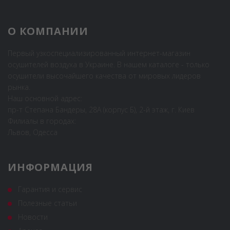
О КОМПАНИИ
Первый узкоспециализированный интернет-магазин
осушителей воздуха в Украине. В нашем каталоге - только
осушители высочайшего качества от мировых лидеров
рынка.
Наш основной адрес:
пр-т Степана Бандеры, 28А (корпус Б), 2-й этаж, г. Киев
Филиалы в городах:
Львов, Одесса
ИНФОРМАЦИЯ
Гарантия и сервис
Полезные статьи
Новости