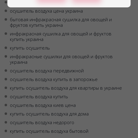
бытовые осушители воздуха купить
осушитель воздуха цена украина
бытовая инфракрасная сушилка для овощей и
фруктов купить украина
инфракрасная сушилка для овощей и фруктов
купить украина
купить осушитель
инфракрасные сушилки для овощей и фруктов
украина
осушитель воздуха передвижной
осушитель воздуха купить в запорожье
купить осушитель воздуха для квартиры в украине
осушитель воздуха купить
осушитель воздуха киев цена
купить осушитель воздуха для дома
осушитель воздуха недорого
купить осушитель воздуха бытовой