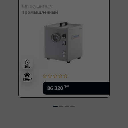
Тип осушителя:
Промышленный
26 L
3
150 м
грн
86 320