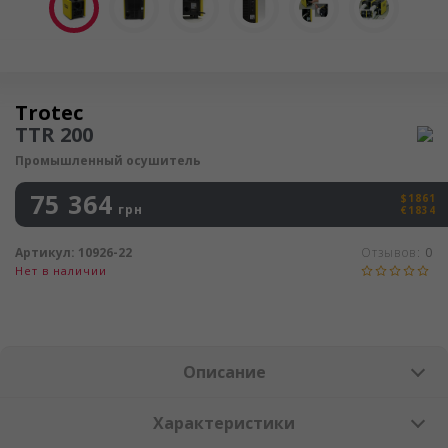
Осушитель воздуха
Trotec
TTR 200
Промышленный осушитель
75 364
$1861
грн
€1834
Артикул:
10926-22
Отзывов:
0
Нет в наличии
Описание
Характеристики