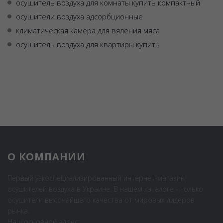
осушитель воздуха для комнаты купить компактный
осушители воздуха адсорбционные
климатическая камера для вяления мяса
осушитель воздуха для квартиры купить
О КОМПАНИИ
Первый узкоспециализированный интернет-магазин
осушителей воздуха в Украине. В нашем каталоге - только
осушители высочайшего качества от мировых лидеров
рынка.
Наш основной адрес: