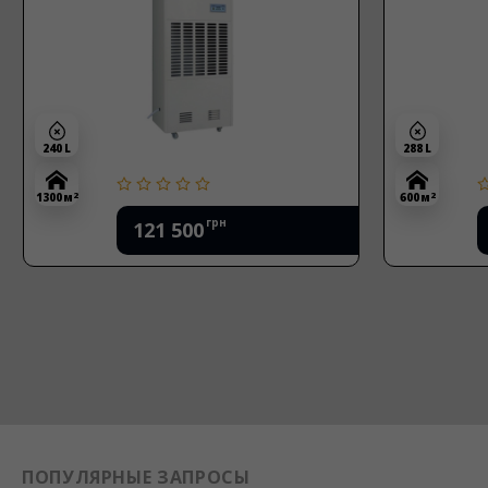
240 L
288 L
2
2
1300 м
600 м
грн
121 500
ПОПУЛЯРНЫЕ ЗАПРОСЫ