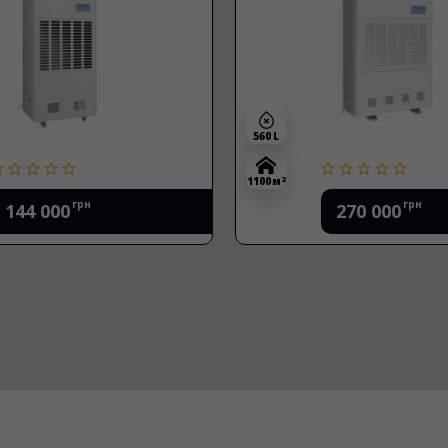
560 L
2
1100 м
грн
грн
144 000
270 000