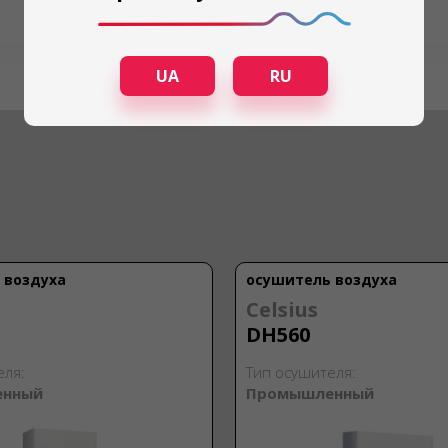
UA
RU
 воздуха
осушитель воздуха
Celsius
DH560
еля:
Тип осушителя:
енный
Промышленный