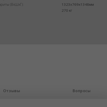
ариты (ВхШхГ):
1323x769x1348мм
:
270 кг
Отзывы
Вопросы