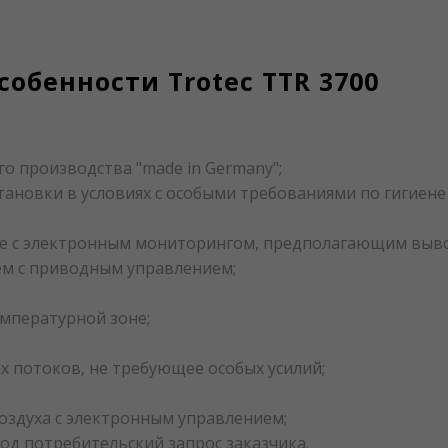
обенности Trotec TTR 3700
о производства "made in Germany";
ановки в условиях с особыми требованиями по гигиене
ne с электронным мониторингом, предполагающим выво
ем с приводным управлением;
мпературной зоне;
 потоков, не требующее особых усилий;
оздуха с электронным управлением;
д потребительский запрос заказчика.