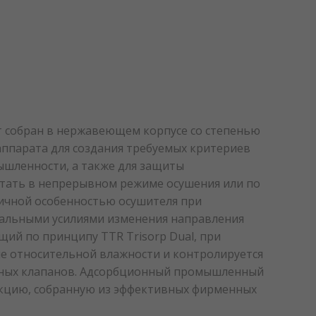
т собран в нержавеющем корпусе со степенью
аппарата для создания требуемых критериев
шленности, а также для защиты
отать в непрерывном режиме осушения или по
тичной особенностью осушителя при
мальными усилиями изменения направления
щий по принципу TTR Trisorp Dual, при
ие относительной влажности и контролируется
ельных клапанов. Адсорбционный промышленный
рукцию, собранную из эффективных фирменных