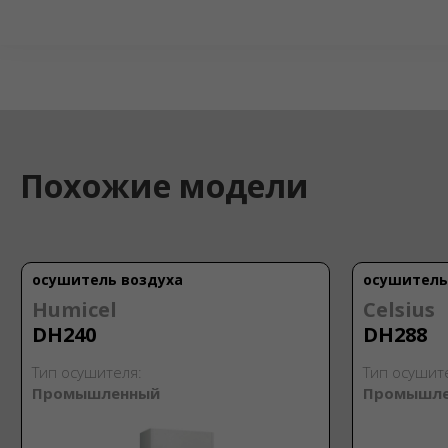
Похожие модели
осушитель воздуха
осушитель
Humicel
Celsius
DH240
DH288
Тип осушителя:
Тип осушит
Промышленный
Промышл