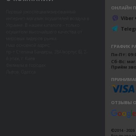
ОНЛАЙН 
Первый узкоспециализированный
Viber
интернет-магазин осушителей воздуха в
Украине. В нашем каталоге - только
Teleg
осушители высочайшего качества от
мировых лидеров рынка.
Наш основной адрес:
ГРАФИК Р
пр-т Степана Бандеры, 28А (корпус Б), 2-
Пн-Пт: 09:0
й этаж, г. Киев
Сб-Вс: ма
Филиалы в городах:
Приём звон
Львов, Одесса
ПРИНИМА
ОТЗЫВЫ О
©2014 - 2026 
Все права 