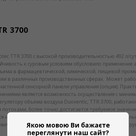
TR 3700
ec TTR 3700 с высокой производительностью 492 л/су
ойчивость к суровым условиям обусловило применение 
ъема в фармацевтической, химической, пищевой промы
зии в различных производственных сферах. Может раб
 настенной сенсорной панели управления (опция). Прак
инениями является возможность осуществления с мини
гулятору объема воздуха Duoventic, TTR 3700, работаю
 потоками, более точно достигается требуемое значен
ется необходимость установки энергозатратных дросс
Якою мовою Ви бажаєте
говечную, простую в техническом обслуживании конст
переглянути наш сайт?