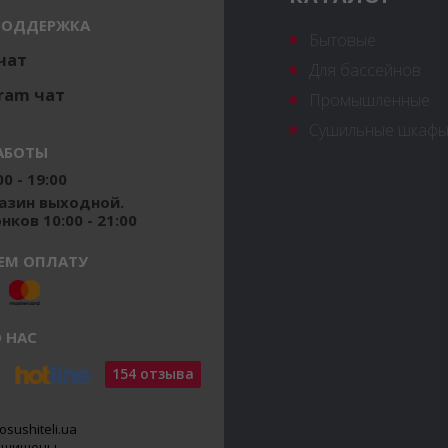
ПОДДЕРЖКА
Бытовые
 чат
Для бассейнов
ram чат
Промышленные
Сушильные шкафы
АБОТЫ
0 - 19:00
газин выходной.
ков 10:00 - 21:00
ЕМ ОПЛАТУ
 НАС
154 отзыва
osushiteli.ua
защищены.