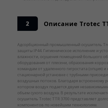
2
Описание Trotec T
Адсорбционный промышленный осушитель Trot
защиты IP44. Гигиеническое исполнение и уст
влажности, осушения помещений большого об
оборудования от плесени, образования корро
командам от удаленного гигростата (опция) и
стационарной установке с трубными присоед
воздушных потоков. Благодаря встроенному ре
котором воздух подается двумя независимыми
объем сухого воздуха. В результате исключа
осушитель Trotec TTR 3700 представляет дол
компонентов по новейшим технологиям.