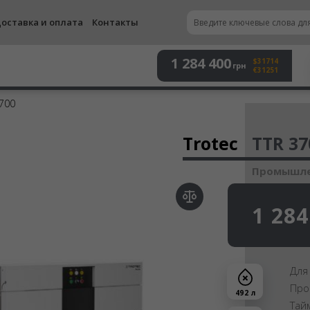
оставка и оплата
Контакты
1 284 400
$31714
грн
€31251
3700
Осу
Trotec
TTR 37
Промышле
1 284
Для
Про
492 л
Тай