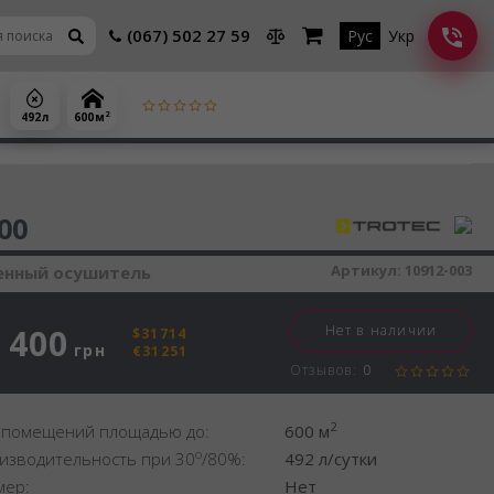
(067) 502 27 59
Рус
Укр
2
492 л
600 м
шитель воздуха
00
Артикул:
10912-003
нный осушитель
 400
Нет в наличии
$31714
грн
€31251
Отзывов:
0
2
 помещений площадью до:
600 м
o
изводительность при 30
/80%:
492 л/сутки
мер:
Нет