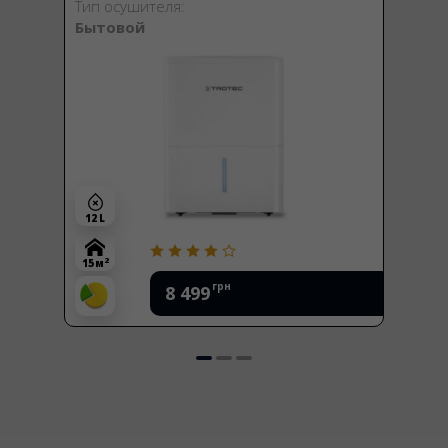
Тип осушителя:
Бытовой
12 L
2
15 м
грн
8 499