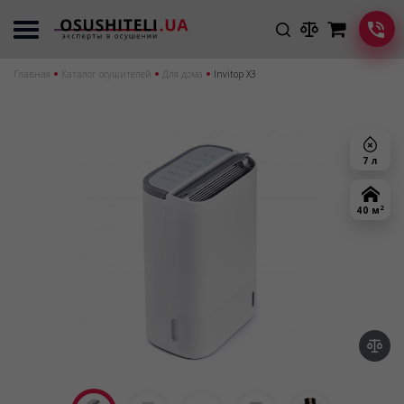
Главная
Каталог осушителей
Для дома
Invitop X3
7 л
2
40 м