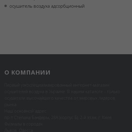
осушитель воздуха адсорбционный
О КОМПАНИИ
Первый узкоспециализированный интернет-магазин
осушителей воздуха в Украине. В нашем каталоге - только
осушители высочайшего качества от мировых лидеров
рынка.
Наш основной адрес:
пр-т Степана Бандеры, 28А (корпус Б), 2-й этаж, г. Киев
Филиалы в городах:
Львов, Одесса