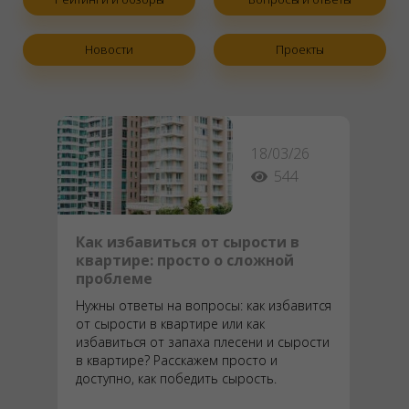
Новости
Проекты
26/01/26
44542
Топ 5 лучших осушителей
воздуха для дома, квартиры в
2026 году
Ищете надежный вариант бытового
осушителя от известного бренда,
проверенного качества, с современным
управлением и очисткой воздуха, с
симпатичным дизайном, да еще и по
выгодной цене? Экономичный, но