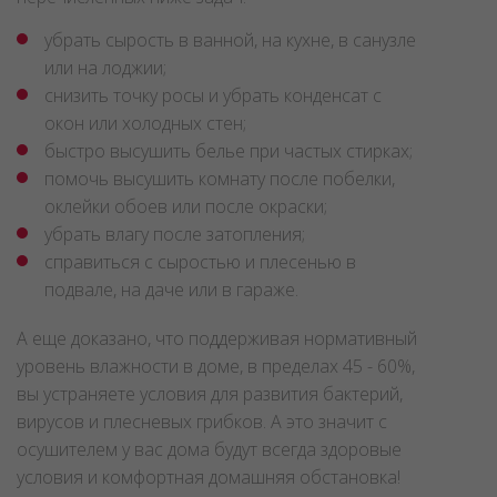
необходим, когда нужно решать любую из
перечисленных ниже задач:
убрать сырость в ванной, на кухне, в санузле
или на лоджии;
снизить точку росы и убрать конденсат с
окон или холодных стен;
быстро высушить белье при частых стирках;
помочь высушить комнату после побелки,
оклейки обоев или после окраски;
убрать влагу после затопления;
справиться с сыростью и плесенью в
подвале, на даче или в гараже.
А еще доказано, что поддерживая нормативный
уровень влажности в доме, в пределах 45 - 60%,
вы устраняете условия для развития бактерий,
вирусов и плесневых грибков. А это значит с
осушителем у вас дома будут всегда здоровые