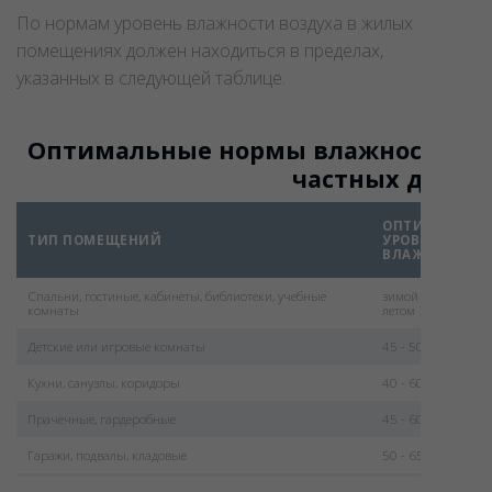
условия и комфортная домашняя обстановка!
По нормам уровень влажности воздуха в жилых
помещениях должен находиться в пределах,
указанных в следующей таблице.
Оптимальные нормы влажности для
частных домов
ОПТИМАЛЬНЫ
ТИП ПОМЕЩЕНИЙ
УРОВЕНЬ
ВЛАЖНОСТИ, 
Спальни, гостиные, кабинеты, библиотеки, учебные
зимой 30 - 45
комнаты
летом 30 - 60
Детские или игровые комнаты
45 - 50
Кухни, санузлы, коридоры
40 - 60
Прачечные, гардеробные
45 - 60