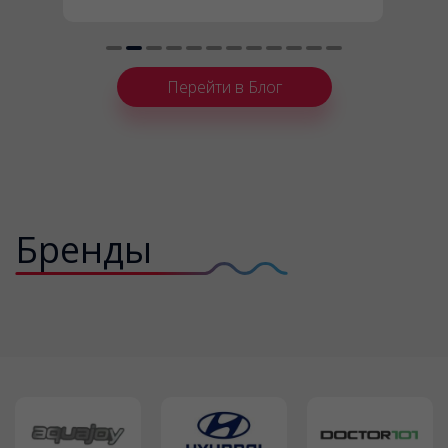
производительный, неслышный и
удобный в обслуживании? Тогда вам
будет интересен подготовленный
нашими экспертами рейтинг топовых
Перейти в Блог
моделей, лидеров продаж прошлого
года.
Бренды