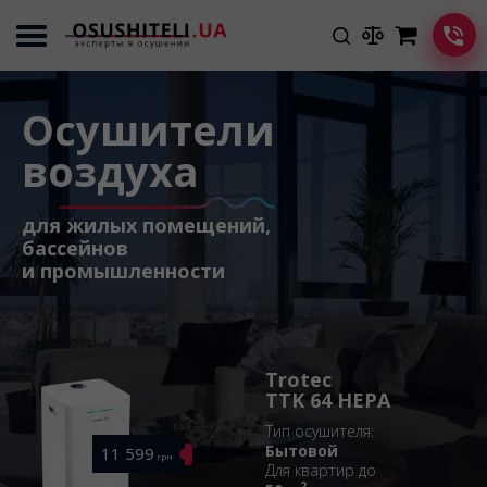
Осушители
воздуха
для жилых помещений,
бассейнов
и промышленности
Trotec
TTK 64 HEPA
Тип осушителя:
Бытовой
11 599
Подробнее
грн
Для квартир до
2