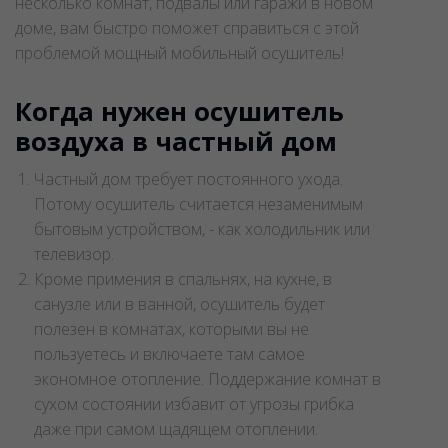
воздуха в аренду
. Если необходимо высушить
несколько комнат, подвалы или гаражи в новом
доме, вам быстро поможет справиться с этой
проблемой мощный мобильный осушитель!
Когда нужен осушитель
воздуха в частный дом
Частный дом требует постоянного ухода.
Потому осушитель считается незаменимым
бытовым устройством, - как холодильник или
телевизор.
Кроме примения в спальнях, на кухне, в
санузле или в ванной, осушитель будет
полезен в комнатах, которыми вы не
пользуетесь и включаете там самое
экономное отопление. Поддержание комнат в
сухом состоянии избавит от угрозы грибка