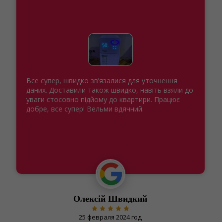
Спасибо Осушители. Влажности нету) как и
обещали. С приходом осени начала резко
повышаться влажность в детской комнате. Уже
не знал что делать - иль вентиляцию какую-то
ставить или кондиционером греть постоянно
воздух, но случайно увидел объявления об
Осушители. Честно, не знал про такой прибор.
Позвонил сюда и купил по рекомендации
менеджера какую-то новую модель Майконд
Roomer Smart 12. Влажность ушла прям на
глазах, реально крутая штука и работает
однозначно. Успехов вам!
Владимир Чмиленко