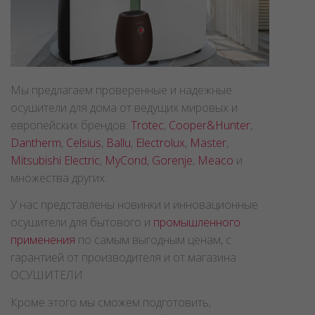
Мы предлагаем проверенные и надежные
осушители для дома от ведущих мировых и
европейских брендов:
Trotec
,
Cooper&Hunter
,
Dantherm
,
Celsius
,
Ballu
,
Electrolux
,
Master
,
Mitsubishi Electric
,
MyCond
,
Gorenje
,
Meaco
и
множества других.
У нас представлены новинки и инновационные
осушители для бытового и
промышленного
применения
по самым выгодным ценам, с
гарантией от производителя и от магазина
ОСУШИТЕЛИ.