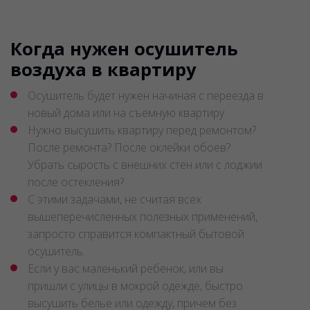
Гаражи, подвалы, кладовые
50 - 65
Когда нужен осушитель
воздуха в квартиру
Осушитель будет нужен начиная с переезда в
новый дома или на съемную квартиру.
Нужно высушить квартиру перед ремонтом?
После ремонта? После оклейки обоев?
Убрать сырость с внешних стен или с лоджии
после остекления?
С этими задачами, не считая всех
вышеперечисленных полезных применений,
запросто справится компактный бытовой
осушитель.
Если у вас маленький ребенок, или вы