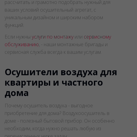
Кроме этого мы сможем подготовить,
рассчитать и грамотно подобрать нужный для
ваших условий осушительный агрегат, с
уникальным дизайном и широким набором
функций.
Если нужны
услуги по монтажу
или
сервисному
обслуживанию
, - наши монтажные бригады и
сервисная служба всегда к вашим услугам.
Осушители воздуха для
квартиры и частного
дома
Почему осушитель воздуха - выгодное
приобретение для дома? Воздухоосушитель в
доме - полезный бытовой прибор. Он особенно