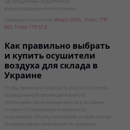
адсорбционные осушители во
взрывозащищенном исполнении.
Примеры осушителей:
Meaco DD8L
,
Trotec TTR
800
,
Trotec TTR 57 Е
.
Как правильно выбрать
и купить осушители
воздуха для склада в
Украине
Чтобы правильно подобрать влагопоглотитель
промышленной производительности,
необходимо проанализировать все исходные
условия по температуре и влажности,
осушаемому объему помещения, а также исходя
из нормативных требований по хранению