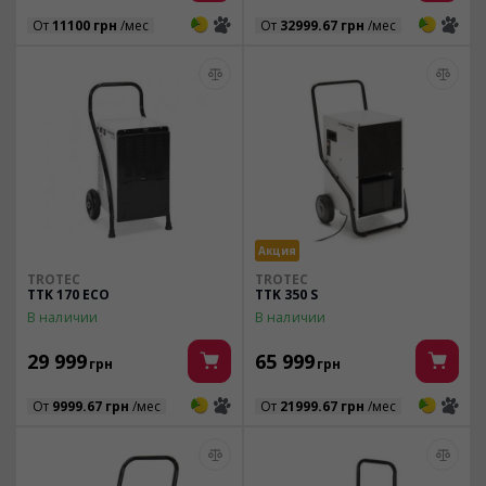
3
3
3
3
От
11100 грн
/мес
От
32999.67 грн
/мес
Акция
TROTEC
TROTEC
TTK 170 ECO
TTK 350 S
В наличии
В наличии
29 999
65 999
грн
грн
3
3
3
3
От
9999.67 грн
/мес
От
21999.67 грн
/мес