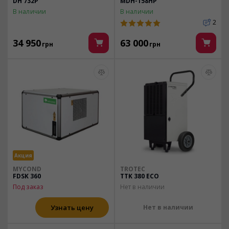
DH 732P
MDH-158HP
В наличии
В наличии
2
34 950
63 000
грн
грн
Акция
MYCOND
TROTEC
FDSK 360
TTK 380 ECO
Под заказ
Нет в наличии
Узнать цену
Нет в наличии