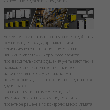
конкретных изделий или продукции.
Более точно и правильно вы можете подобрать
осушитель для склада, хранилища или
логистического центра, посоветовавшись с
нашими экспертами. В процессе расчета
производительности осушения учитывают также
возможности системы вентиляции, все
источники влагопоступлений, нормы
воздухообмена для данного типа склада, а также
другие факторы.
Наши специалисты имеют солидный
практический опыт и могут подготовить
проектное решение по контролю микроклимата