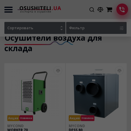
Главная
Каталог осушителей
Сортировать
Фильтр
Осушители воздуха для
склада
Акция
Новинка
Акция
Новинка
MYCOND
MYCOND
WORKER 70
DESS 80