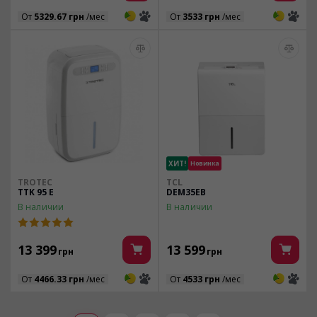
3
3
3
3
От
5329.67 грн
/мес
От
3533 грн
/мес
ХИТ!
Новинка
TROTEC
TCL
TTK 95 E
DEM35EB
В наличии
В наличии
13 399
13 599
грн
грн
3
3
3
3
От
4466.33 грн
/мес
От
4533 грн
/мес
Страницы