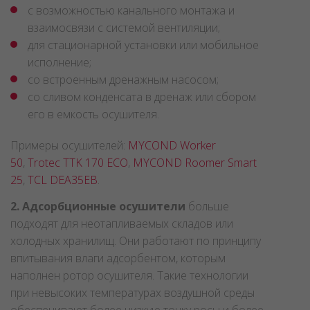
с возможностью канального монтажа и
взаимосвязи с системой вентиляции;
для стационарной установки или мобильное
исполнение;
со встроенным дренажным насосом;
со сливом конденсата в дренаж или сбором
его в емкость осушителя.
Примеры осушителей:
MYCOND Worker
50
,
Trotec TTK 170 ЕСО
,
MYCOND Roomer Smart
25
,
TCL DEA35EB
.
2. Адсорбционные осушители
больше
подходят для неотапливаемых складов или
холодных хранилищ. Они работают по принципу
впитывания влаги адсорбентом, которым
наполнен ротор осушителя. Такие технологии
при невысоких температурах воздушной среды