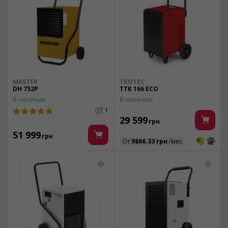
MASTER
TROTEC
DH 752P
TTK 166 ECO
В наличии
В наличии
1
29 599
грн
51 999
грн
3
3
От
9866.33 грн
/мес