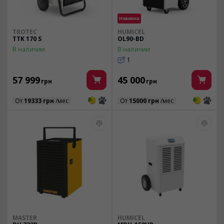
Новинка
TROTEC
HUMICEL
TTK 170 S
OL90-BD
В наличии
В наличии
1
57 999
45 000
грн
грн
3
3
3
3
От
19333 грн
/мес
От
15000 грн
/мес
MASTER
HUMICEL