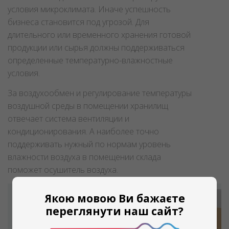
условия микроклимата. Иначе успешность
бизнеса становится под угрозой. Для
длительного или временного хранения готовой
продукции или сырья должны поддерживаться
определенные температурно-влажностные
условия.
За воздухообмен и регулирование температуры
воздушной среды в помещении хранилищ
отвечает система вентиляции и
кондиционирования. А наиболее точно
поддерживать нужный по нормам уровень
влажности воздуха в помещении склада
поможет осушитель воздуха.
Якою мовою Ви бажаєте
переглянути наш сайт?