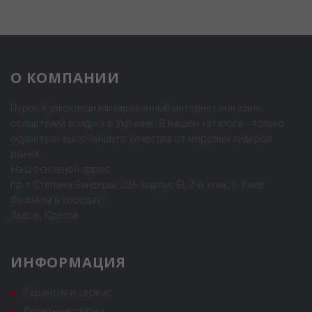
О КОМПАНИИ
Первый узкоспециализированный интернет-магазин
осушителей воздуха в Украине. В нашем каталоге - только
осушители высочайшего качества от мировых лидеров
рынка.
Наш основной адрес:
пр-т Степана Бандеры, 28А (корпус Б), 2-й этаж, г. Киев
Филиалы в городах:
Львов, Одесса
ИНФОРМАЦИЯ
Гарантия и сервис
Полезные статьи