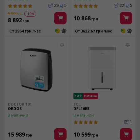
25
5
22
5
9 900
-10%
грн
10 868
8 892
грн
грн
3
3
3
3
От
2964 грн
/мес
От
3622.67 грн
/мес
ХИТ!
Новинка
DOCTOR 101
TCL
ORDOS
DFL16EB
В наличии
В наличии
1
15 989
10 599
грн
грн