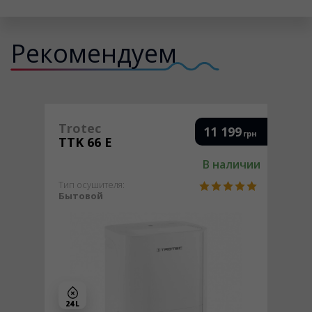
Рекомендуем
Trotec
11 199
грн
TTK 66 E
В наличии
Тип осушителя:
Бытовой
24 L