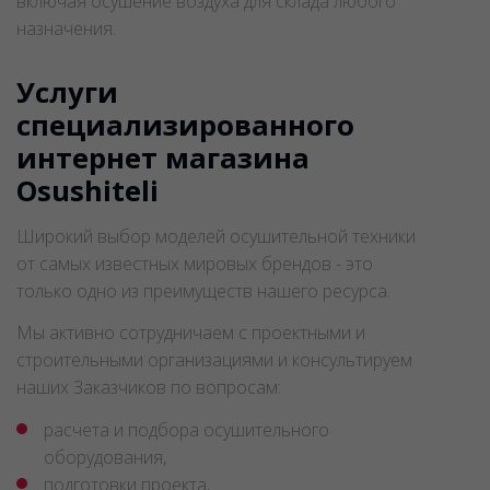
включая осушение воздуха для склада любого
назначения.
Услуги
специализированного
интернет магазина
Osushiteli
Широкий выбор моделей осушительной техники
от самых известных мировых брендов - это
только одно из преимуществ нашего ресурса.
Мы активно сотрудничаем с проектными и
строительными организациями и консультируем
наших Заказчиков по вопросам:
расчета и подбора осушительного
оборудования,
подготовки проекта,