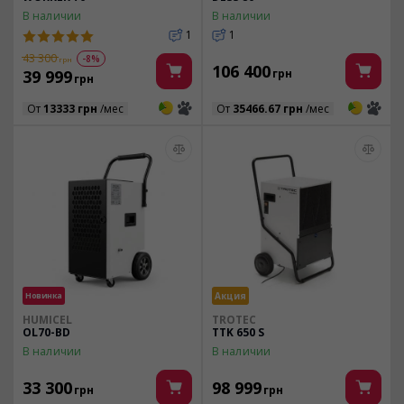
В наличии
В наличии
1
1
43 300
-8%
грн
106 400
39 999
грн
грн
3
3
3
3
От
13333 грн
/мес
От
35466.67 грн
/мес
Новинка
Акция
HUMICEL
TROTEC
OL70-BD
TTK 650 S
В наличии
В наличии
33 300
98 999
грн
грн