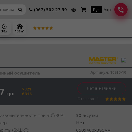
(067) 502 27 59
Рус
Укр
3
30 л
100 м
шитель воздуха
1
Артикул:
10810-10
нный осушитель
7
Нет в наличии
$321
грн
€316
Отзывов:
1
o
изводительность при 30
/80%:
30 л/сутки
мер:
Нет
ариты (ВхШхГ):
650x460x385мм