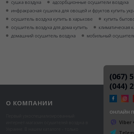
сушка воздуха
адсорбционные осушители воздуха
инфракрасная сушилка для овощей и фруктов купить ук
осушитель воздуха купить в харькове
купить бытов
осушитель воздуха для дома купить
климатическая к
домашний осушитель воздуха
мобильный осушитель
(067) 
(044) 
О КОМПАНИИ
ОНЛАЙН 
Первый узкоспециализированный
Viber
интернет-магазин осушителей воздуха в
Украине. В нашем каталоге - только
Teleg