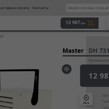
оставка и оплата
Контакты
12 987
$321
грн
€316
731
Осу
Master
DH 73
Промышле
12 98
Про
Тай
30 л
Габ