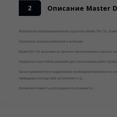
2
Описание Master D
Мобильный полупромышленный осушитель Master DH 731. Компак
Осушитель оснащен рукояткой и колёсами.
Master DH 731 выполнен из прочного металлического корпуса, сп
Недорогое и достойное решение для строительных работ (ускор
Так же применяется в поддержании необходимой влажности в скл
ликвидации последствий затопления и т.д.
В комплекте ёмкость для конденсата объемом 5л.