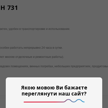
H 731
тен, удобен в транспортировке и использовании.
особен работать непрерывно 24 часа в сутки.
яет многие отделочные и ремонтные работы).
адских помещениях, винных погребах, небольших предприятиях, продуктовых
Якою мовою Ви бажаєте
переглянути наш сайт?