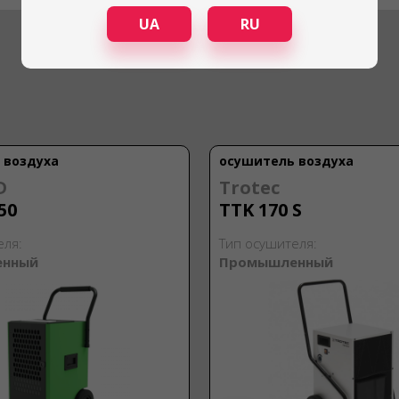
UA
RU
 воздуха
осушитель воздуха
D
Trotec
50
TTK 170 S
еля:
Тип осушителя:
енный
Промышленный