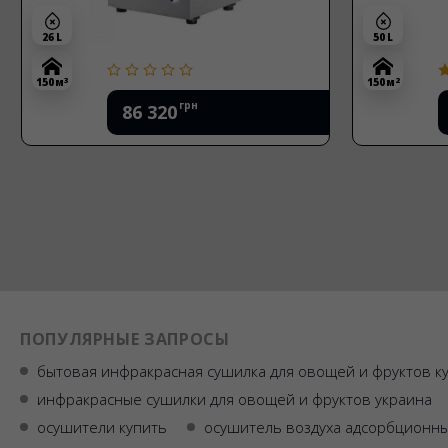
26 L
50 L
3
2
150 м
150 м
грн
86 320
ПОПУЛЯРНЫЕ ЗАПРОСЫ
бытовая инфракрасная сушилка для овощей и фруктов к
инфракрасные сушилки для овощей и фруктов украина
осушители купить
осушитель воздуха адсорбционн