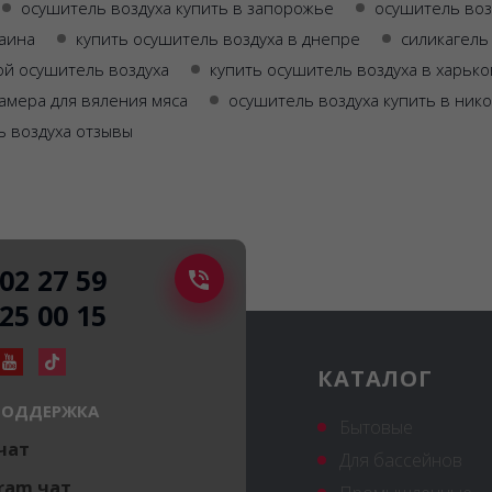
осушитель воздуха купить в запорожье
осушитель воз
раина
купить осушитель воздуха в днепре
силикагель
ой осушитель воздуха
купить осушитель воздуха в харьк
амера для вяления мяса
осушитель воздуха купить в ник
 воздуха отзывы
502 27 59
225 00 15
КАТАЛОГ
ПОДДЕРЖКА
Бытовые
 чат
Для бассейнов
ram чат