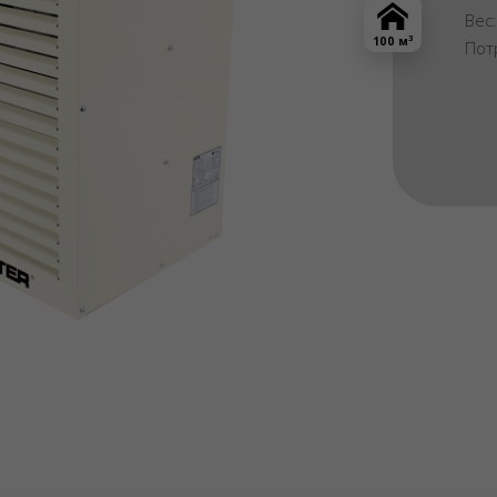
Вес
3
100 м
Пот