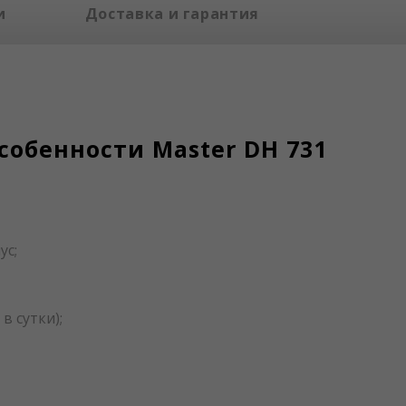
и
Доставка и гарантия
собенности Master DH 731
ус;
в сутки);