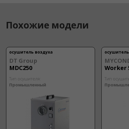
Похожие модели
осушитель воздуха
осушитель
DT Group
MYCON
MDC250
Worker 
Тип осушителя:
Тип осушит
Промышленный
Промышл