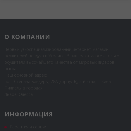
О КОМПАНИИ
Первый узкоспециализированный интернет-магазин
осушителей воздуха в Украине. В нашем каталоге - только
осушители высочайшего качества от мировых лидеров
рынка.
Наш основной адрес:
пр-т Степана Бандеры, 28А (корпус Б), 2-й этаж, г. Киев
Филиалы в городах:
Львов, Одесса
ИНФОРМАЦИЯ
Гарантия и сервис