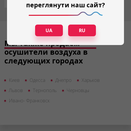
переглянути наш сайт?
UA
RU
Мы также продаем
осушители воздуха в
следующих городах
Киев
Одесса
Днепро
Харьков
Львов
Тернополь
Черновцы
Ивано- Франковск