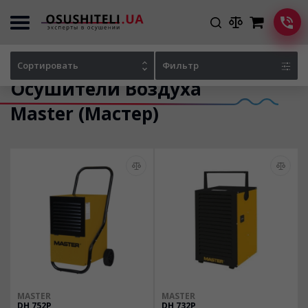
Главная
Каталог осушителей
Сортировать
Фильтр
Осушители Воздуха
Master (Мастер)
MASTER
MASTER
DH 752P
DH 732P