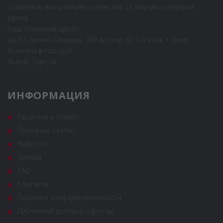
осушители высочайшего качества от мировых лидеров
рынка.
Наш основной адрес:
пр-т Степана Бандеры, 28А (корпус Б), 2-й этаж, г. Киев
Филиалы в городах:
Львов, Одесса
ИНФОРМАЦИЯ
Гарантия и сервис
Полезные статьи
Новости
Аренда
FAQ
Контакты
Политика конфиденциальности
Публичный договор оферты