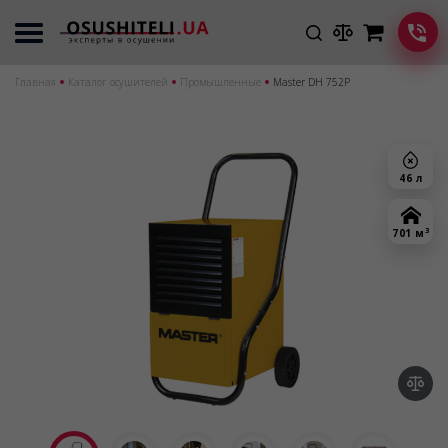
Главная
Каталог осушителей
Промышленные
Master DH 752P
46 л
3
701 м