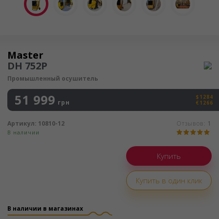
Осушитель воздуха
Master
DH 752P
Промышленный осушитель
51 999
$1284
грн
€1266
Артикул:
10810-12
Отзывов:
1
В наличии
Купить в один клик
В наличии в магазинах