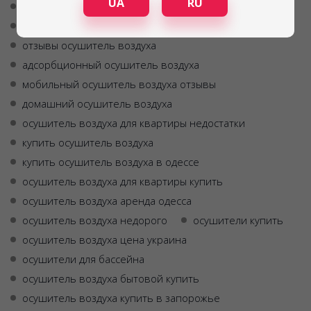
UA
RU
инфракрасная сушка продуктов
шкафы для сушки фруктов овощей ягод
отзывы осушитель воздуха
адсорбционный осушитель воздуха
мобильный осушитель воздуха отзывы
домашний осушитель воздуха
осушитель воздуха для квартиры недостатки
купить осушитель воздуха
купить осушитель воздуха в одессе
осушитель воздуха для квартиры купить
осушитель воздуха аренда одесса
осушитель воздуха недорого
осушители купить
осушитель воздуха цена украина
осушители для бассейна
осушитель воздуха бытовой купить
осушитель воздуха купить в запорожье