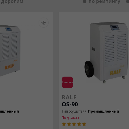
 дорогим
по рейтингу
Новинка
RALF
OS-90
ышленный
Тип осушителя:
Промышленный
Под заказ