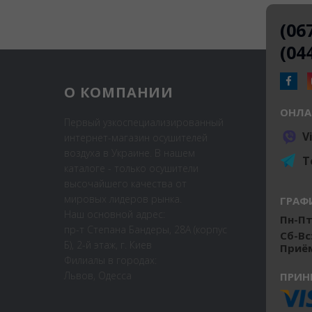
(06
(04
О КОМПАНИИ
ОНЛА
Первый узкоспециализированный
V
интернет-магазин осушителей
воздуха в Украине. В нашем
T
каталоге - только осушители
высочайшего качества от
мировых лидеров рынка.
ГРАФ
Наш основной адрес:
Пн-Пт:
пр-т Степана Бандеры, 28А (корпус
Сб-Вс
Б), 2-й этаж, г. Киев
Приём
Филиалы в городах:
Львов, Одесса
ПРИН