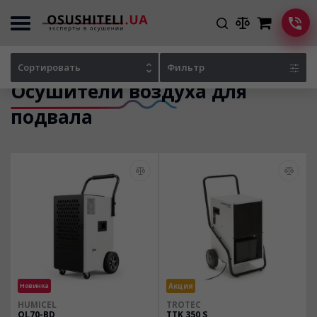
Главная
Каталог осушителей
Сортировать
Фильтр
Осушители воздуха для
подвала
Новинка
Акция
HUMICEL
TROTEC
OL70-BD
TTK 350 S