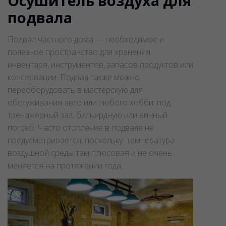
Осушитель воздуха для
подвала
Подвал частного дома — необходимое и
полезное пространство для хранения
инвентаря, инструментов, запасов продуктов или
консервации. Подвал также можно
переоборудовать в мастерскую для
обслуживания авто или любого хобби: под
тренажерный зал, бильярдную или винный
погреб. Часто отопление в подвале не
предусматривается, поскольку температура
воздушной среды там плюсовая и не очень
меняется на протяжении года.