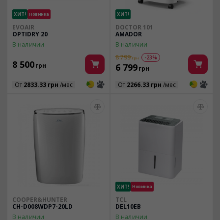
ХИТ!
Новинка
ХИТ!
EVOAIR
DOCTOR 101
OPTIDRY 20
AMADOR
В наличии
В наличии
8 799
-23%
грн
8 500
грн
6 799
грн
3
3
3
3
От
2833.33 грн
/мес
От
2266.33 грн
/мес
ХИТ!
Новинка
COOPER&HUNTER
TCL
CH-D008WDP7-20LD
DEL10EB
В наличии
В наличии