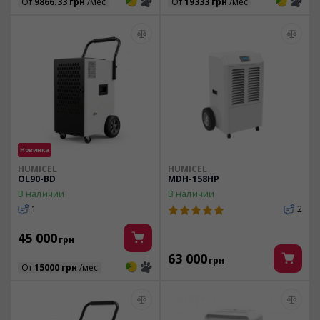
3
3
3
3
От
9866.33 грн
/мес
От
19333 грн
/мес
Новинка
HUMICEL
HUMICEL
OL90-BD
MDH-158HP
В наличии
В наличии
1
2
45 000
грн
63 000
грн
3
3
От
15000 грн
/мес