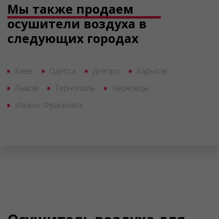
Мы также продаем
осушители воздуха в
следующих городах
Киев
Одесса
Днепро
Харьков
Львов
Тернополь
Черновцы
Ивано- Франковск