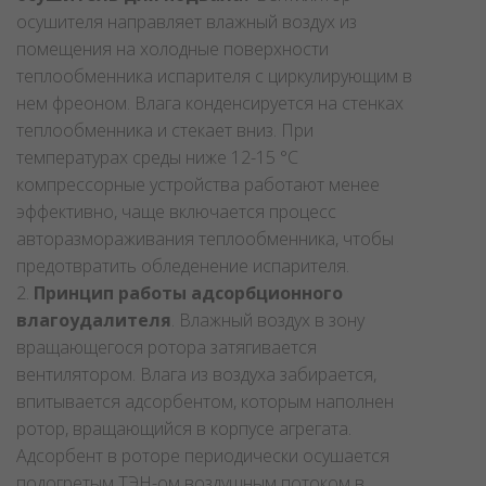
осушителя направляет влажный воздух из
помещения на холодные поверхности
теплообменника испарителя с циркулирующим в
нем фреоном. Влага конденсируется на стенках
теплообменника и стекает вниз. При
температурах среды ниже 12-15 °C
компрессорные устройства работают менее
эффективно, чаще включается процесс
авторазмораживания теплообменника, чтобы
предотвратить обледенение испарителя.
2.
Принцип работы адсорбционного
влагоудалителя
. Влажный воздух в зону
вращающегося ротора затягивается
вентилятором. Влага из воздуха забирается,
впитывается адсорбентом, которым наполнен
ротор, вращающийся в корпусе агрегата.
Адсорбент в роторе периодически осушается
подогретым ТЭН-ом воздушным потоком в