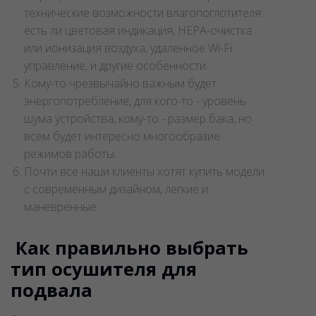
технические возможности влагопоглотителя:
есть ли цветовая индикация, HEPA-очистка
или ионизация воздуха, удаленное Wi-Fi
управление, и другие особенности.
Кому-то чрезвычайно важным будет
энергопотребление, для кого-то - уровень
шума устройства, кому-то - размер бака, но
всем будет интересно многообразие
режимов работы.
Почти все наши клиенты хотят купить модели
с современным дизайном, легкие и
маневренные.
Как правильно выбрать
тип осушителя для
подвала