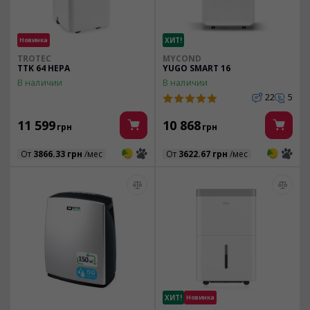
Новинка
ХИТ!
TROTEC
MYCOND
TTK 64 HEPA
YUGO SMART 16
В наличии
В наличии
22
5
11 599
10 868
грн
грн
3
3
3
3
От
3866.33 грн
/мес
От
3622.67 грн
/мес
ХИТ!
Новинка