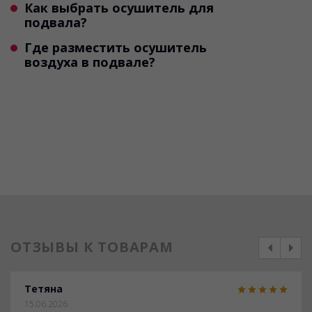
Как выбрать осушитель для
подвала?
Где разместить осушитель
Необходимо знать общую
воздуха в подвале?
площадь и температуру в
помещении. Основные
Устанавливать устройство
рекомендации экспертов описаны
необходимо так, чтобы от
здесь.
ближайшей стены сохранялось
расстояние более 0,5 м.
ОТЗЫВЫ К ТОВАРАМ
prev
next
Тетяна
15.06.2026