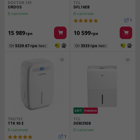
DOCTOR 101
TCL
ORDOS
DFL16EB
В наличии
В наличии
1
15 989
10 599
грн
грн
3
3
3
3
От
5329.67 грн
/мес
От
3533 грн
/мес
ХИТ!
Новинка
TROTEC
TCL
TTK 95 E
DEM35EB
В наличии
В наличии
1