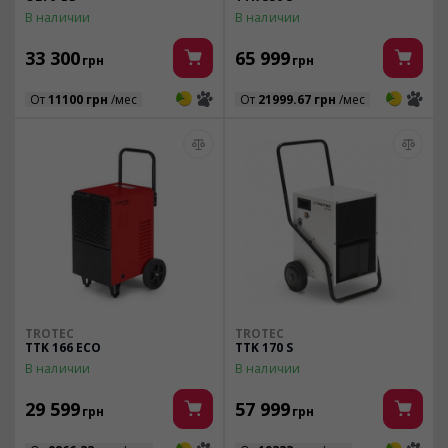
В наличии
В наличии
33 300
65 999
грн
грн
3
3
3
3
От
11100 грн
/мес
От
21999.67 грн
/мес
TROTEC
TROTEC
TTK 166 ECO
TTK 170 S
В наличии
В наличии
29 599
57 999
грн
грн