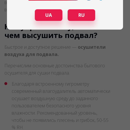
возможны разливы рек, затопление подвалов
вполне вероятное явление.
UA
RU
Как убрать влагу, как и
чем высушить подвал?
Быстрое и доступное решение —
осушители
воздуха для подвала.
Перечислим основные достоинства бытового
осушителя для сушки подвала.
Благодаря встроенному гигрометру
современный влагоудалитель автоматически
осушает воздушную среду до заданного
пользователем безопасного уровня
влажности. Рекомендованный уровень,
чтобы не появились плесень и грибок, 50-55
% RH.