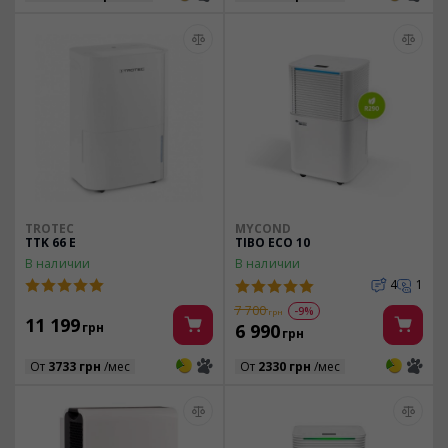
TROTEC
MYCOND
TTK 66 E
TIBO ECO 10
В наличии
В наличии
4
1
7 700
-9%
грн
11 199
грн
6 990
грн
3
3
3
3
От
3733 грн
/мес
От
2330 грн
/мес