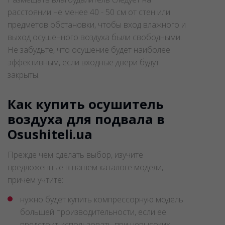
расстоянии не менее 40 - 50 см от стен или
предметов обстановки, чтобы вход влажного и
выход осушенного воздуха были свободными.
Не забудьте, что осушение будет наиболее
эффективным, если входные двери будут
закрыты.
Как купить осушитель
воздуха для подвала в
Osushiteli.ua
Прежде чем сделать выбор, изучите
предложенные в нашем каталоге модели,
причем учтите:
нужно будет купить компрессорную модель
большей производительности, если ее
предстоит использовать при невысоких