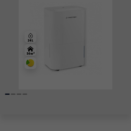
24 L
2
50 м