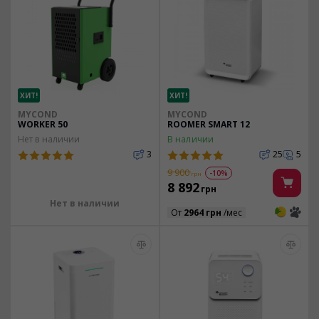
ХИТ!
ХИТ!
MYCOND
MYCOND
WORKER 50
ROOMER SMART 12
Нет в наличии
В наличии
3
25
5
9 900
-10%
грн
8 892
грн
Нет в наличии
3
3
От
2964 грн
/мес