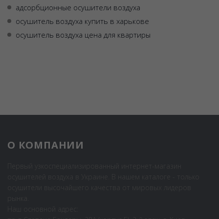
адсорбционные осушители воздуха
осушитель воздуха купить в харькове
осушитель воздуха цена для квартиры
О КОМПАНИИ
Первый узкоспециализированный интернет-магазин
осушителей воздуха в Украине. В нашем каталоге - только
осушители высочайшего качества от мировых лидеров
рынка.
Наш основной адрес: