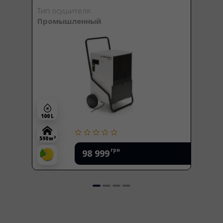
Тип осушителя:
Промышленный
100 L
2
590 м
грн
98 999