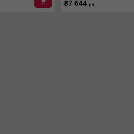
87 644
грн