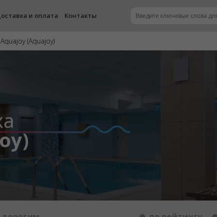
оставка и оплата
Контакты
Aquajoy (Aquajoy)
ха
oy)
 дорогим
по рейтингу