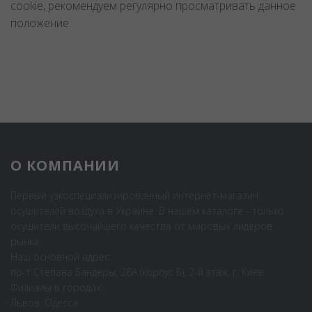
cookie, рекомендуем регулярно просматривать данное
положение.
О КОМПАНИИ
Первый узкоспециализированный интернет-магазин
осушителей воздуха в Украине. В нашем каталоге - только
осушители высочайшего качества от мировых лидеров
рынка.
Наш основной адрес:
пр-т Степана Бандеры, 28А (корпус Б), 2-й этаж, г. Киев
Филиалы в городах:
Львов, Одесса