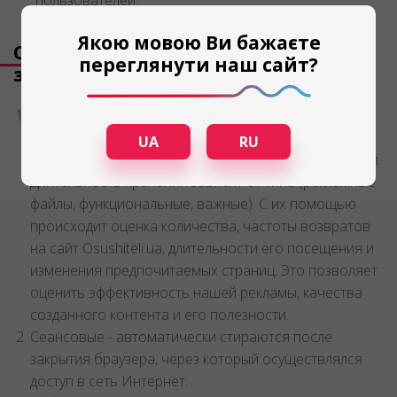
пользователей.
Якою мовою Ви бажаєте
Срок хранения cookie, от чего он
переглянути наш сайт?
зависит
Постоянные сохраняются между посещениями
сайта на устройстве, с которого был осуществлен
UA
RU
вход после закрытия браузера и отключения от сети.
Длительность хранения зависит от типа (рекламные
файлы, функциональные, важные). С их помощью
происходит оценка количества, частоты возвратов
на сайт Osushiteli.ua, длительности его посещения и
изменения предпочитаемых страниц. Это позволяет
оценить эффективность нашей рекламы, качества
созданного контента и его полезности.
Сеансовые - автоматически стираются после
закрытия браузера, через который осуществлялся
доступ в сеть Интернет.