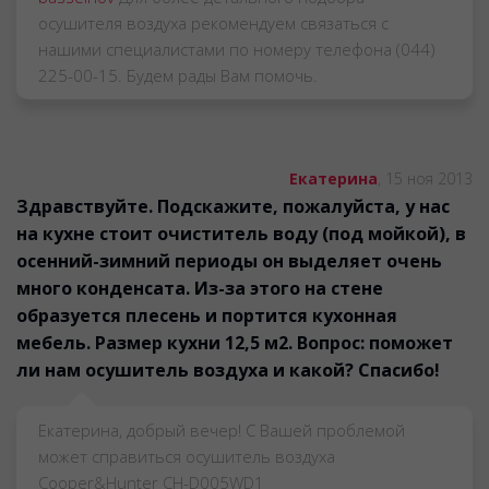
осушителя воздуха рекомендуем связаться с
нашими специалистами по номеру телефона (044)
225-00-15. Будем рады Вам помочь.
Екатерина
,
15 ноя 2013
Здравствуйте. Подскажите, пожалуйста, у нас
на кухне стоит очиститель воду (под мойкой), в
осенний-зимний периоды он выделяет очень
много конденсата. Из-за этого на стене
образуется плесень и портится кухонная
мебель. Размер кухни 12,5 м2. Вопрос: поможет
ли нам осушитель воздуха и какой? Спасибо!
Екатерина, добрый вечер! С Вашей проблемой
может справиться осушитель воздуха
Cooper&Hunter CH-D005WD1