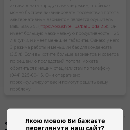
активировать «продуктивный» режим, чтобы как
можно быстрее ликвидировать последствия потопа.
Альтернативным вариантом является осушитель
Ballu BDA-25L (
https://osushiteli.ua/ballu-bda-25l
). Он
имеет большую максимальную продуктивность – 25
л в сутки, и имеет меньшие габариты. Однако у него
3 режима работы и меньший бак для конденсата
(3,5 л). Если вы хотите больше вариантов и советов
по решению последствий потопа, можете
обратиться к нашим специалистам по телефону
(044) 225-00-15. Они оперативно
проконсультируют вас и помогут решить вашу
проблему.
Александра
,
10 янв 2017
Якою мовою Ви бажаєте
Здравствуйте. В нашем доме есть бассейн.
переглянути наш сайт?