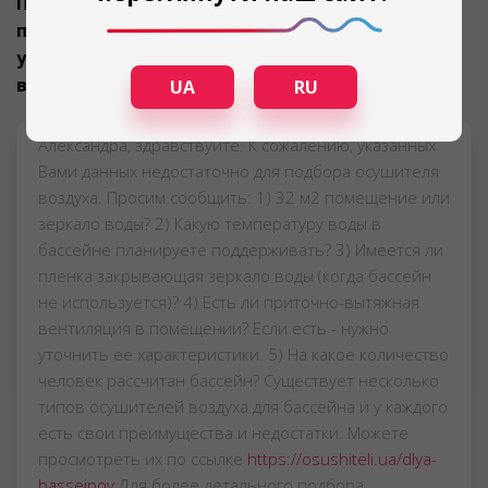
Плавательное помещение 32 кв.м. Подскажите
пожалуйста, какое оборудование лучше
установить, чтобы не возникала плесень и
воздух был не такой влажный?
UA
RU
Александра, здравствуйте. К сожалению, указанных
Вами данных недостаточно для подбора осушителя
воздуха. Просим сообщить: 1) 32 м2 помещение или
зеркало воды? 2) Какую температуру воды в
бассейне планируете поддерживать? 3) Имеется ли
пленка закрывающая зеркало воды (когда бассейн
не используется)? 4) Есть ли приточно-вытяжная
вентиляция в помещении? Если есть - нужно
уточнить ее характеристики. 5) На какое количество
человек рассчитан бассейн? Существует несколько
типов осушителей воздуха для бассейна и у каждого
есть свои преимущества и недостатки. Можете
просмотреть их по ссылке
https://osushiteli.ua/dlya-
basseinov
Для более детального подбора