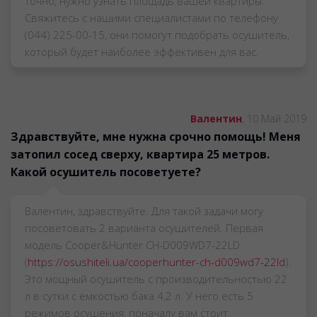
точно, нужно узнать площадь вашей квартиры.
Свяжитесь с нашими специалистами по телефону
(044) 225-00-15, они помогут подобрать осушитель,
который будет наиболее эффективен для вас.
Валентин
,
10 Май 2019
Здравствуйте, мне нужна срочно помощь! Меня
затопил сосед сверху, квартира 25 метров.
Какой осушитель посоветуете?
Валентин, здравствуйте. Для такой задачи могу
посоветовать 2 варианта осушителей. Первая
модель Cooper&Hunter CH-D009WD7-22LD
(
https://osushiteli.ua/cooperhunter-ch-d009wd7-22ld
).
Это мощный осушитель с производительностью 22
л в сутки с емкостью бака 4,2 л. У него есть 5
режимов осушения, поначалу вам стоит