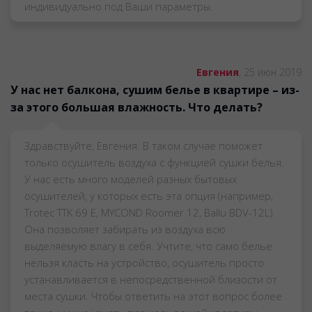
индивидуально под Ваши параметры.
Евгения
,
25 июн 2019
У нас нет балкона, сушим белье в квартире – из-
за этого большая влажность. Что делать?
Здравствуйте, Евгения. В таком случае поможет
только осушитель воздуха с функцией сушки белья.
У нас есть много моделей разных бытовых
осушителей, у которых есть эта опция (например,
Trotec TTK 69 E, MYCOND Roomer 12, Ballu BDV-12L).
Она позволяет забирать из воздуха всю
выделяемую влагу в себя. Учтите, что само белье
нельзя класть на устройство, осушитель просто
устанавливается в непосредственной близости от
места сушки. Чтобы ответить на этот вопрос более