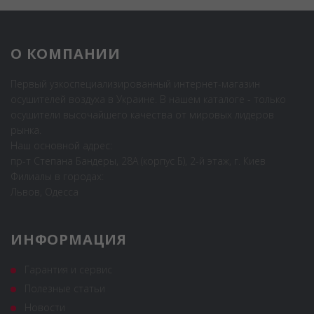
О КОМПАНИИ
Первый узкоспециализированный интернет-магазин
осушителей воздуха в Украине. В нашем каталоге - только
осушители высочайшего качества от мировых лидеров
рынка.
Наш основной адрес:
пр-т Степана Бандеры, 28А (корпус Б), 2-й этаж, г. Киев
Филиалы в городах:
Львов, Одесса
ИНФОРМАЦИЯ
Гарантия и сервис
Полезные статьи
Новости