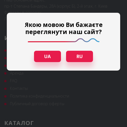
пр-т Степана Бандеры, 28А (корпус Б), 2-й этаж, г. Киев
Филиалы в городах:
Львов, Одесса
Якою мовою Ви бажаєте
переглянути наш сайт?
ИНФОРМАЦИЯ
Гарантия и сервис
UA
RU
Полезные статьи
Новости
Аренда
FAQ
Контакты
Политика конфиденциальности
Публичный договор оферты
КАТАЛОГ