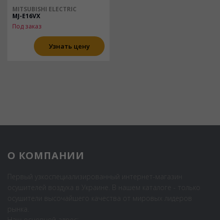
MITSUBISHI ELECTRIC
MJ-E16VX
Под заказ
Узнать цену
О КОМПАНИИ
Первый узкоспециализированный интернет-магазин
осушителей воздуха в Украине. В нашем каталоге - только
осушители высочайшего качества от мировых лидеров
рынка.
Наш основной адрес: