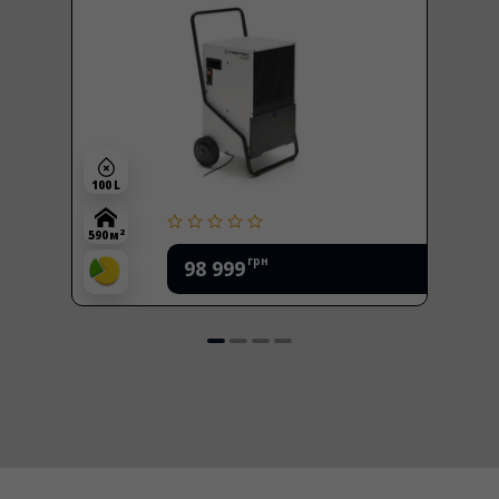
100 L
2
590 м
грн
98 999