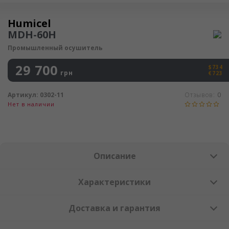
Осушитель воздуха
Humicel
MDH-60H
Промышленный осушитель
29 700
$734
грн
€723
Артикул:
0302-11
Отзывов:
0
Нет в наличии
Описание
Характеристики
Доставка и гарантия