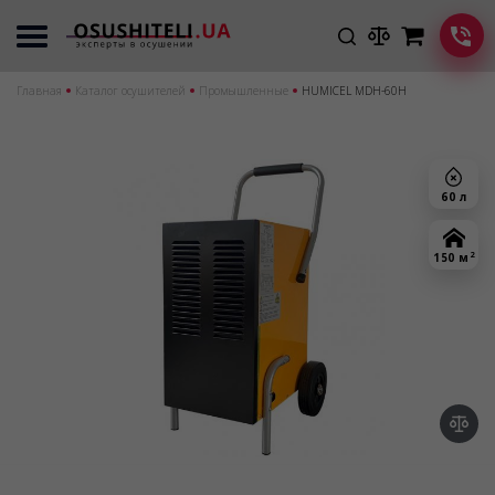
Главная
Каталог осушителей
Промышленные
HUMICEL MDH-60H
60 л
2
150 м