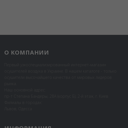
О КОМПАНИИ
Первый узкоспециализированный интернет-магазин
осушителей воздуха в Украине. В нашем каталоге - только
осушители высочайшего качества от мировых лидеров
рынка.
Наш основной адрес:
пр-т Степана Бандеры, 28А (корпус Б), 2-й этаж, г. Киев
Филиалы в городах:
Львов, Одесса