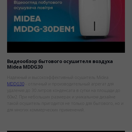
Видеообзор бытового осушителя воздуха
Midea MDDG30
Надежный и высокоэффективный осушитель Midea
MDDG30
- отличный и производительный агрегат для
удаления до 30 литров конденсата в сутки на площади до
60м2. При небольших размерах и уникальном дизайне
такой осушитель пригодится не только для бытового, но и
для многих коммерческих применений.