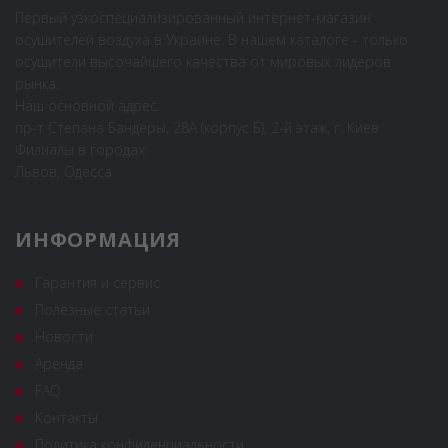
Первый узкоспециализированный интернет-магазин
осушителей воздуха в Украине. В нашем каталоге - только
осушители высочайшего качества от мировых лидеров
рынка.
Наш основной адрес:
пр-т Степана Бандеры, 28А (корпус Б), 2-й этаж, г. Киев
Филиалы в городах:
Львов, Одесса
ИНФОРМАЦИЯ
Гарантия и сервис
Полезные статьи
Новости
Аренда
FAQ
Контакты
Политика конфиденциальности