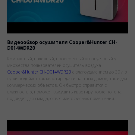
Видеообзор осушителя Cooper&Hunter CH-
D014WDR20
Компактный, надежный, проверенный и популярный у
множества пользователей осушитель воздуха
Cooper&Hunter CH-D014WDR20
с влагоудалением до 30 л в
сутки подойдет как квартир, дач и частных домов, так и для
коммерческих объектов. Он быстро справится с
влажностью, поможет высушить квартиру после потопа,
подойдет для склада, отеля или офисных помещений.