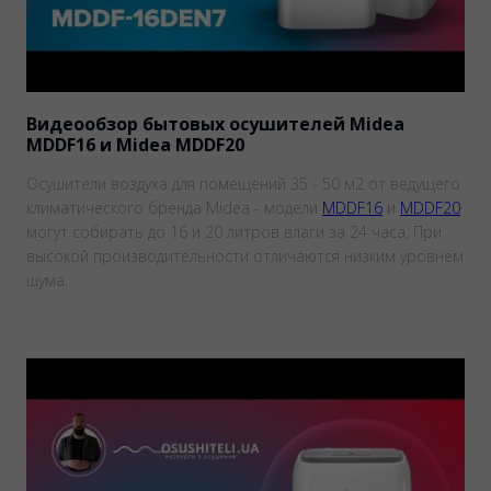
Видеообзор бытовых осушителей Midea
MDDF16 и Midea MDDF20
Осушители воздуха для помещений 35 - 50 м2 от ведущего
климатического бренда Midea - модели
MDDF16
и
MDDF20
могут собирать до 16 и 20 литров влаги за 24 часа, При
высокой производительности отличаются низким уровнем
шума.