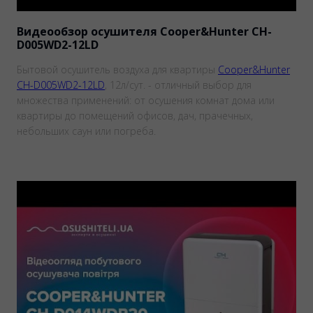
Видеообзор осушителя Cooper&Hunter CH-
D005WD2-12LD
Бытовой осушитель воздуха для квартиры
Cooper&Hunter
CH-D005WD2-12LD
, 12л/сут. - отличный выбор для
множества применений: от осушения комнат дома или
квартиры до помещений офисов, дач, прачечных,
небольших саун или погреба.