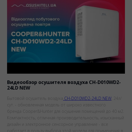
Видеообзор осушителя воздуха CH-D010WD2-
24LD NEW
Бытовой осушитель воздуха
CH-D010WD2-24LD NEW
, 24л/
сут. - обновленная модель от широко известного
бренда Cooper&Hunter для осушения помещений до 40 м2.
Компактность, отличная производительность, изысканный
дизайн и электронное сенсорное управление - все
работает в пользу выбора этой модели для применения в