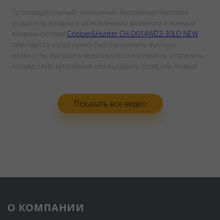
Производительный, экономный, бесшумный бытовой
осушитель воздуха с обновленным дизайном и новыми
возможностями
Cooper&Hunter CH-D014WD2-30LD NEW
пригодится, когда нужно быстро снизить высокую
влажность, высушить квартиру после ремонта, устранить
последствия затопления или высушить склад или подвал.
Показать все видео
О КОМПАНИИ