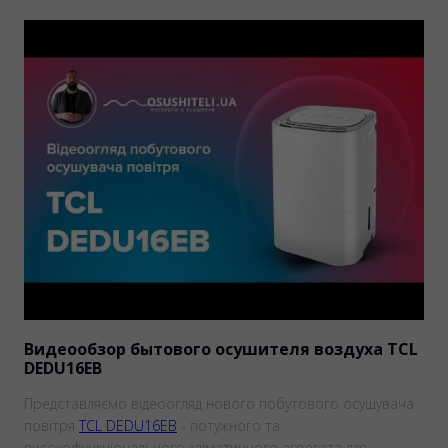
Видеообзор бытового осушителя воздуха TCL
DEDU16EB
Представляємо відеоогляд нового побутового осушувача
повітря
TCL DEDU16EB
- потужного та
високофункціонального кліматичного агрегата для