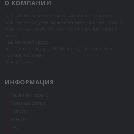
О КОМПАНИИ
Первый узкоспециализированный интернет-магазин
осушителей воздуха в Украине. В нашем каталоге - только
осушители высочайшего качества от мировых лидеров
рынка.
Наш основной адрес:
пр-т Степана Бандеры, 28А (корпус Б), 2-й этаж, г. Киев
Филиалы в городах:
Львов, Одесса
ИНФОРМАЦИЯ
Гарантия и сервис
Полезные статьи
Новости
Аренда
FAQ