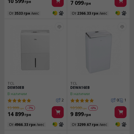
10 599
грн
7 099
грн
3
3
3
3
От
3533 грн
/мес
От
2366.33 грн
/мес
TCL
TCL
DEM50EB
DEWA16EB
В наличии
В наличии
2
0
1
15 999
10 500
-7%
-6%
грн
грн
14 899
9 899
грн
грн
3
3
3
3
От
4966.33 грн
/мес
От
3299.67 грн
/мес