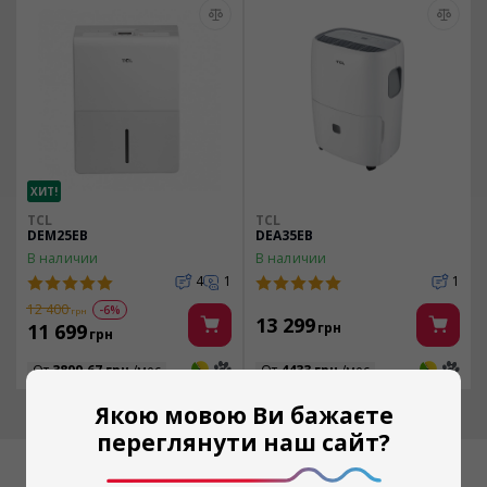
ХИТ!
TCL
TCL
DEM25EB
DEA35EB
В наличии
В наличии
4
1
1
12 400
-6%
грн
13 299
11 699
грн
грн
3
3
3
3
От
3899.67 грн
/мес
От
4433 грн
/мес
Якою мовою Ви бажаєте
переглянути наш сайт?