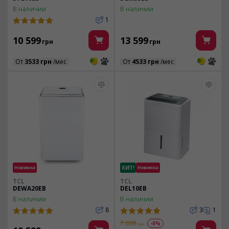
В наличии
В наличии
1
10 599
13 599
грн
грн
3
3
3
3
От
3533 грн
/мес
От
4533 грн
/мес
Новинка
ХИТ!
Новинка
TCL
TCL
DEWA20EB
DEL10EB
В наличии
В наличии
8
3
1
7 699
-8%
грн