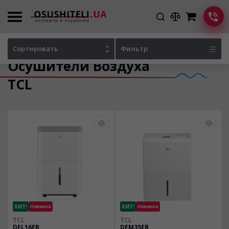
Главная
Каталог осушителей
Сортировать
Фильтр
Осушители Воздуха
TCL
ХИТ!
Новинка
ХИТ!
Новинка
TCL
TCL
DFL16EB
DEM35EB