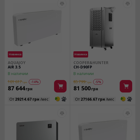
Новинка
Новинка
AQUAJOY
COOPER&HUNTER
AIR 3.5
CH-D90FP
В наличии
В наличии
101 617
85 799.
-14%
-5%
грн
грн
87 644
81 500
грн
грн
3
3
3
3
От
29214.67 грн
/мес
От
27166.67 грн
/мес