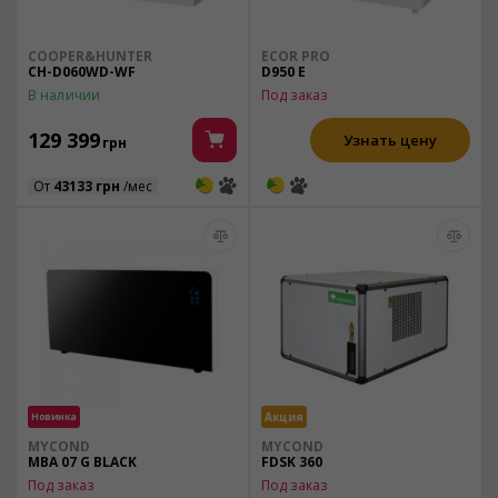
COOPER&HUNTER
ECOR PRO
CH-D060WD-WF
D950 E
В наличии
Под заказ
129 399
Узнать цену
грн
3
3
3
3
От
43133 грн
/мес
Новинка
Акция
MYCOND
MYCOND
MBA 07 G BLACK
FDSK 360
Под заказ
Под заказ