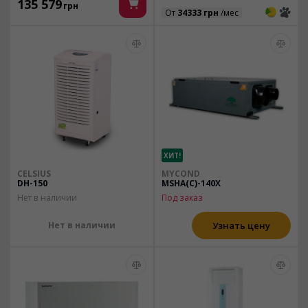
135 579
грн
3
3
От
34333 грн
/мес
ХИТ!
CELSIUS
MYCOND
DH-150
MSHA(C)-140X
Нет в наличии
Под заказ
Нет в наличии
Узнать цену