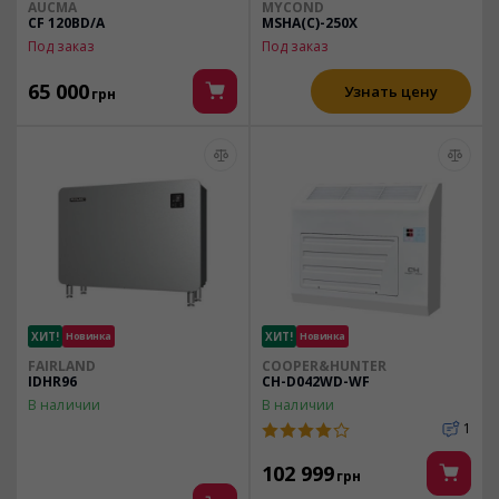
AUCMA
MYCOND
CF 120BD/A
MSHA(C)-250X
Под заказ
Под заказ
65 000
Узнать цену
грн
ХИТ!
Новинка
ХИТ!
Новинка
FAIRLAND
COOPER&HUNTER
IDHR96
CH-D042WD-WF
В наличии
В наличии
1
102 999
грн