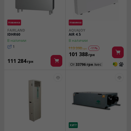
Новинка
Новинка
FAIRLAND
AQUAJOY
IDHR60
AIR 4.5
В наличии
В наличии
1
113 398
-11%
грн
101 388
грн
111 284
грн
3
3
От
33796 грн
/мес
ХИТ!