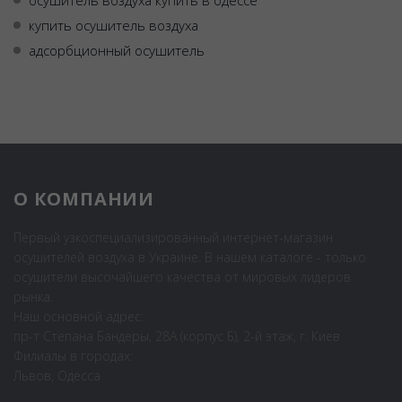
купить осушитель воздуха
адсорбционный осушитель
О КОМПАНИИ
Первый узкоспециализированный интернет-магазин
осушителей воздуха в Украине. В нашем каталоге - только
осушители высочайшего качества от мировых лидеров
рынка.
Наш основной адрес:
пр-т Степана Бандеры, 28А (корпус Б), 2-й этаж, г. Киев
Филиалы в городах:
Львов, Одесса