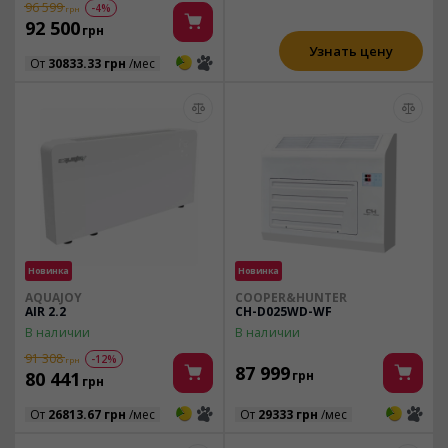
96 599
-4%
грн
92 500
грн
Узнать цену
3
3
От
30833.33 грн
/мес
Новинка
Новинка
AQUAJOY
COOPER&HUNTER
AIR 2.2
CH-D025WD-WF
В наличии
В наличии
91 308
-12%
грн
87 999
80 441
грн
грн
3
3
3
3
От
26813.67 грн
/мес
От
29333 грн
/мес