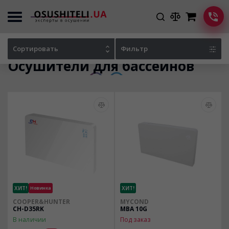
Главная
Каталог осушителей
Сортировать
Фильтр
Осушители для бассейнов
ХИТ!
Новинка
ХИТ!
COOPER&HUNTER
MYCOND
CH-D35RK
MBA 10G
В наличии
Под заказ