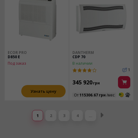
ECOR PRO
DANTHERM
D850 E
CDP 70
Под заказ
В наличии
1
345 920
грн
Узнать цену
3
3
От
115306.67 грн
/мес
Страницы
1
2
3
4
…