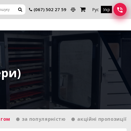
(067) 502 27 59
Рус
Укр
ри)
нгом
за популярністю
акційні пропозиції