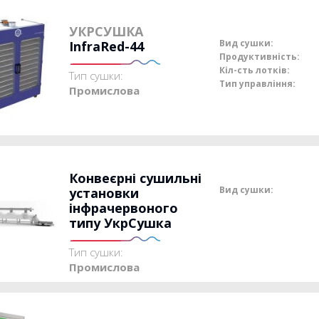
УКРСУШКА
Вид сушки:
InfraRed-44
Продуктивність:
Кіл-сть лотків:
Тип сушки:
Тип управління:
Промислова
Конвеєрні сушильні
Вид сушки:
установки
інфрачервоного
типу УкрСушка
Тип сушки:
Промислова