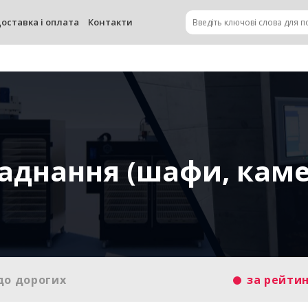
оставка і оплата
Контакти
аднання (шафи, каме
до дорогих
за рейти