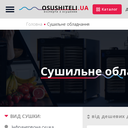
Каталог
Д
Головна
Сушильне обладнання
Сушильне обл
ВИД СУШКИ:
від дешевих 
Інфрачервона сушка