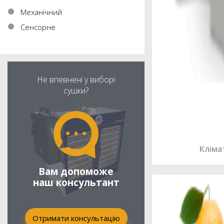
Механічний
Cенсорне
Не впевнені у виборі
сушки?
Кліма
Вам допоможе
наш консультант
Отримати консультацію