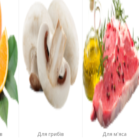
в
Для грибів
Для м'яса