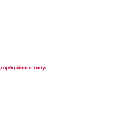
дсорбційного типу
: