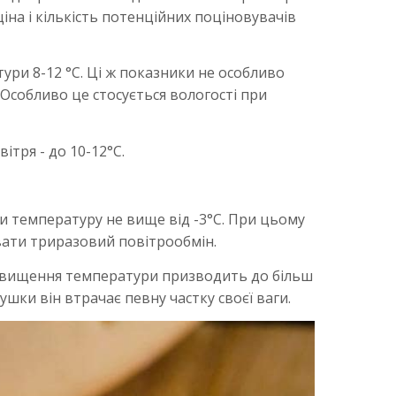
на і кількість потенційних поціновувачів
ури 8-12 °С. Ці ж показники не особливо
С. Особливо це стосується вологості при
ітря - до 10-12°С.
ти температуру не вище від -3°С. При цьому
вати триразовий повітрообмін.
ідвищення температури призводить до більш
сушки він втрачає певну частку своєї ваги.