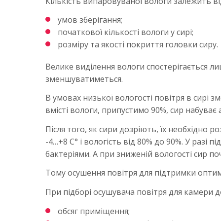
Кількість випаровуваної вологи залежить ві
умов зберігання;
початкової кількості вологи у сирі;
розміру та якості покриття головки сиру.
Велике виділення вологи спостерігається ли
зменшуватиметься.
В умовах низької вологості повітря в сирі з
вмісті вологи, припустимо 90%, сир набуває 
Після того, як сири дозріють, їх необхідно 
-4…+8 С° і вологість від 80% до 90%. У разі
бактеріями. А при зниженій вологості сир 
Тому осушення повітря для підтримки опти
При підборі осушувача повітря для камери д
обсяг приміщення;