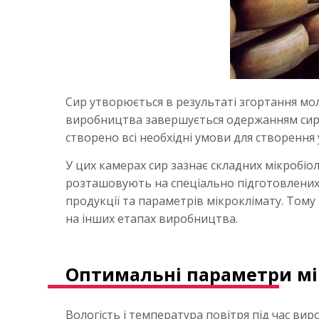
Сир утворюється в результаті згортання мо
виробництва завершується одержанням сирно
створено всі необхідні умови для створення
У цих камерах сир зазнає складних мікробіоло
розташовують на спеціально підготовлених с
продукції та параметрів мікроклімату. Тому
на інших етапах виробництва.
Оптимальні параметри мі
Вологість і температура повітря під час ви