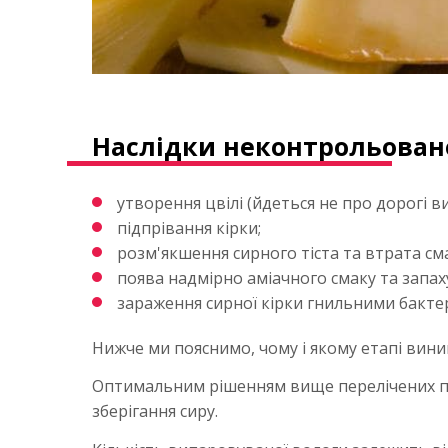
Наслідки неконтрольовано
утворення цвілі (йдеться не про дорогі ви
підпрівання кірки;
розм'якшення сирного тіста та втрата см
поява надмірно аміачного смаку та запа
зараження сирної кірки гнильними бактері
Нижче ми пояснимо, чому і якому етапі вини
Оптимальним рішенням вище перелічених пр
зберігання сиру.