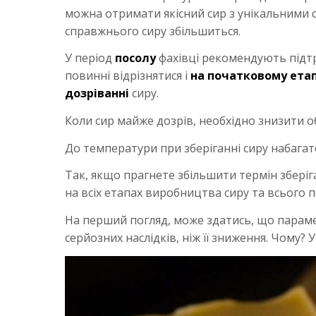
можна отримати якісний сир з унікальними 
справжнього сиру збільшиться.
У період
посолу
фахівці рекомендують підтр
повинні відрізнятися і
на початковому етап
дозріванні
сиру.
Коли сир майже дозрів, необхідно знизити об
До температури при зберіганні сиру набагат
Так, якщо прагнете збільшити термін зберіга
на всіх етапах виробництва сиру та всього 
На перший погляд, може здатись, що параме
серйозних наслідків, ніж її зниження. Чому? 