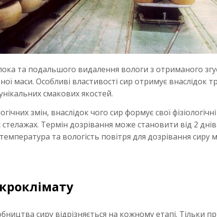
лока та подальшого видалення вологи з отриманого згу
ї маси. Особливі властивості сир отримує внаслідок тр
 унікальних смакових якостей.
гічних змін, внаслідок чого сир формує свої фізіологічні
телажах. Термін дозрівання може становити від 2 днів 
 температура та вологість повітря для дозрівання сиру м
кроклімату
робництва сиру відрізняється на кожному етапі. Тільки