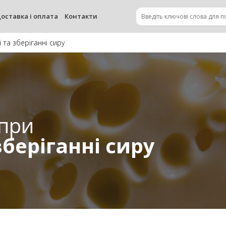
оставка і оплата
Контакти
 та зберіганні сиру
 при
беріганні сиру