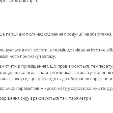
д кількох факторів:
ше перші дні після надходження продукції на зберіганн
меншується вміст вологи, а термін дозрівання істотно з
аміачного присмаку і запаху.
розмістити в приміщеннях, що провітрюються, температур
 підвищення вологості повітря виникає загроза утворення
починає сохнути, що призводить до обсипання парафінов
мальних параметрів мікроклімату у сировиробництві ду
озрівання сиру враховуються такі параметри: