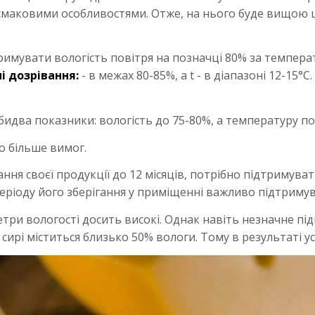
смаковими особливостями. Отже, на нього буде вищою ці
имувати вологість повітря на позначці 80% за температ
і дозрівання:
- в межах 80-85%, а t - в діапазоні 12-15°
идва показники: вологість до 75-80%, а температуру пов
о більше вимог.
ння своєї продукції до 12 місяців, потрібно підтримува
періоду його зберігання у приміщенні важливо підтриму
три вологості досить високі. Однак навіть незначне п
У сирі міститься близько 50% вологи. Тому в результаті у