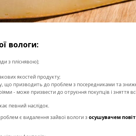
ї вологи:
ди з пліснявою);
акових якостей продукту;
ху, що призводить до проблем з посередниками та зниже
ями - може призвести до отруєння покупців і зняття всіє
кає певний наслідок.
облем є видалення зайвої вологи з
осушувачем повіт