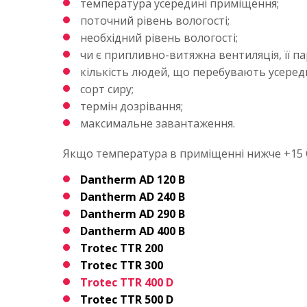
температура усередині приміщення;
поточний рівень вологості;
необхідний рівень вологості;
чи є припливно-витяжна вентиляція, її п
кількість людей, що перебувають усеред
сорт сиру;
термін дозрівання;
максимальне завантаження.
Якщо температура в приміщенні нижче +15 
Dantherm AD 120 B
Dantherm AD 240 B
Dantherm AD 290 B
Dantherm AD 400 B
Trotec TTR 200
Trotec TTR 300
Trotec TTR 400 D
Trotec TTR 500 D