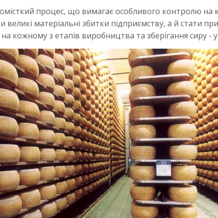
домісткий процес, що вимагає особливого контролю на
 великі матеріальні збитки підприємству, а й стати пр
на кожному з етапів виробництва та зберігання сиру - у 