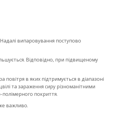
я. Надалі випаровування поступово
більшується. Відповідно, при підвищеному
а повітря в яких підтримується в діапазоні
 цвілі та зараження сиру різноманітними
о-полімерного покриття.
же важливо.