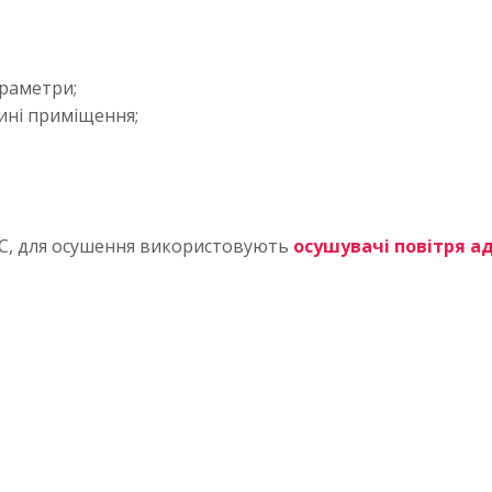
араметри;
ині приміщення;
С, для осушення використовують
осушувачі повітря а