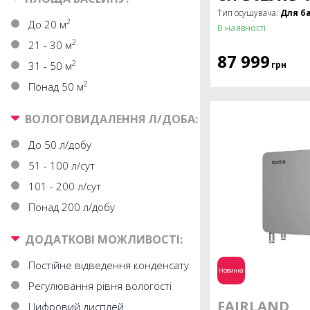
Тип осушувача:
Для б
2
До 20 м
В наявності
2
21 - 30 м
87 999
2
31 - 50 м
грн
2
Понад 50 м
ВОЛОГОВИДАЛЕННЯ Л/ДОБА:
До 50 л/добу
51 - 100 л/сут
101 - 200 л/сут
Понад 200 л/добу
ДОДАТКОВІ МОЖЛИВОСТІ:
Постійне відведення конденсату
Новинка
Регулювання рівня вологості
FAIRLAND
Цифровий дисплей