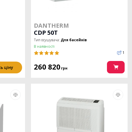
DANTHERM
CDP 50Т
Тип осушувача:
Для басейнів
В наявності
1
260 820
ь ціну
грн