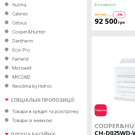
Aucma
В наявності
Calorex
-4%
96 599
грн
92 500
Celsius
грн
Cooper&Hunter
Dantherm
Ecor Pro
Fairland
Microwell
MYCOND
Neoclima by Hidros
СПЕЦІАЛЬНІ ПРОПОЗИЦІЇ:
Товари в кредит та розстрочку
Новинка
Товари зі знижкою
COOPER&HU
CH-D025WD-
ПЛОЩА БАСЕЙНУ: