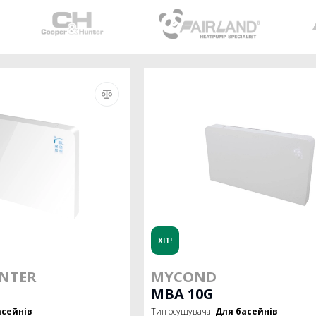
ХІТ!
NTER
MYCOND
MBA 10G
асейнів
Тип осушувача:
Для басейнів