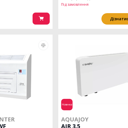
Під замовлення
Дізнатис
Новинка
NTER
AQUAJOY
WF
AIR 3.5