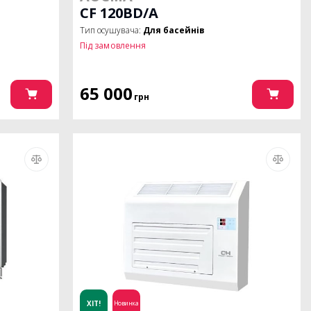
CF 120BD/A
Тип осушувача:
Для басейнів
Під замовлення
65 000
грн
ХІТ!
Новинка