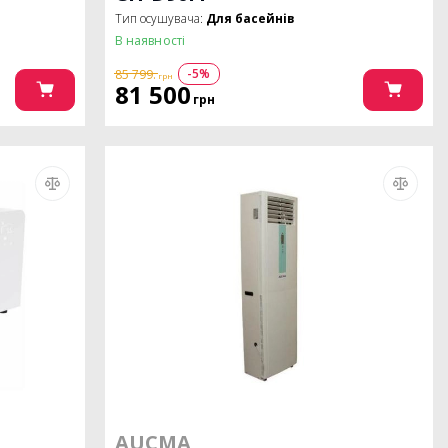
Тип осушувача:
Для басейнів
В наявності
-5%
85 799.
грн
81 500
грн
AUCMA