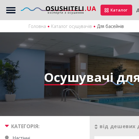
Каталог
Д
Головна
Каталог осушувачів
Для басейнів
Осушувачі для
КАТЕГОРІЯ:
від дешевих 
Настінні