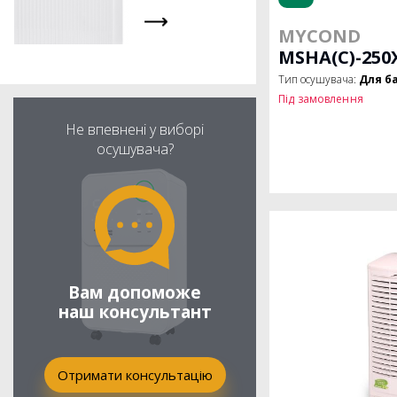
MYCOND
MSHA(C)-250
Тип осушувача:
Для б
Під замовлення
Не впевнені у виборі
осушувача?
Вам допоможе
наш консультант
Отримати консультацію