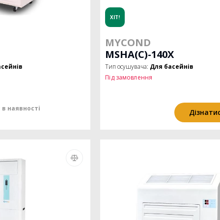
ХІТ!
MYCOND
MSHA(C)-140X
асейнів
Тип осушувача:
Для басейнів
Під замовлення
 в наявності
Дізнатис