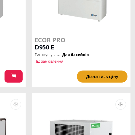
ECOR PRO
D950 E
Тип осушувача:
Для басейнів
Під замовлення
Дізнатись ціну