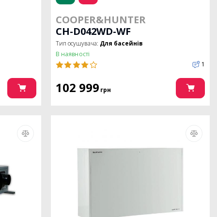
COOPER&HUNTER
CH-D042WD-WF
Тип осушувача:
Для басейнів
В наявності
1
102 999
грн