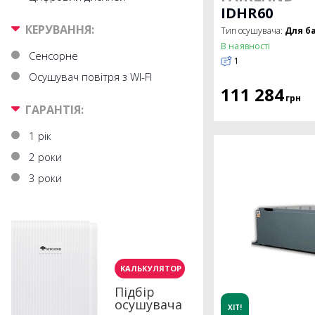
IDHR60
КЕРУВАННЯ:
Тип осушувача:
Для б
В наявності
Сенсорне
1
Осушувач повітря з WI-FI
111 284
грн
ГАРАНТІЯ:
1 рік
2 роки
3 роки
КАЛЬКУЛЯТОР
Підбір
осушувача
ХІТ!