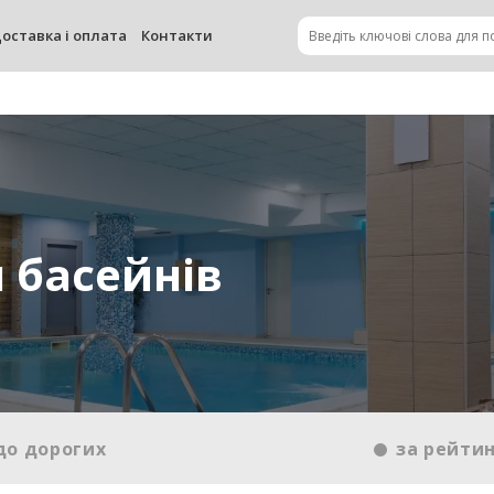
оставка і оплата
Контакти
 басейнів
до дорогих
за рейти