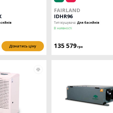
FAIRLAND
X
IDHR96
асейнів
Тип осушувача:
Для басейнів
В наявності
135 579
Дізнатись ціну
грн