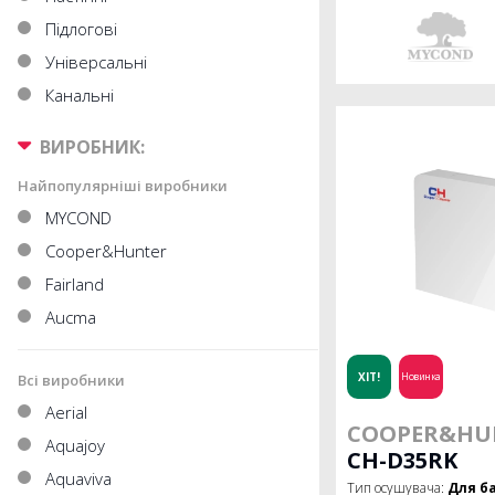
Підлогові
Універсальні
Канальні
ВИРОБНИК:
Найпопулярніші виробники
MYCOND
Cooper&Hunter
Fairland
Aucma
ХІТ!
Новинка
Всі виробники
Aerial
COOPER&HU
Aquajoy
CH-D35RK
Aquaviva
Тип осушувача:
Для б