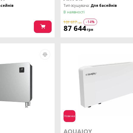
асейнів
Тип осушувача:
Для басейнів
В наявності
-14%
101 617
грн
87 644
грн
Новинка
AQUAJOY