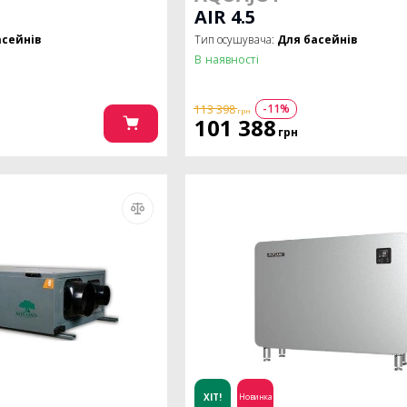
AIR 4.5
асейнів
Тип осушувача:
Для басейнів
В наявності
-11%
113 398
грн
101 388
грн
ХІТ!
Новинка