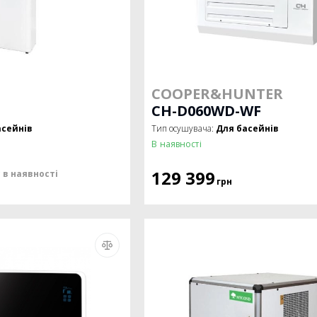
COOPER&HUNTER
CH-D060WD-WF
асейнів
Тип осушувача:
Для басейнів
В наявності
129 399
 в наявності
грн