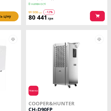
В наявності
-12%
91 308
грн
80 441
ь ціну
грн
Новинка
COOPER&HUNTER
CH-D90FP