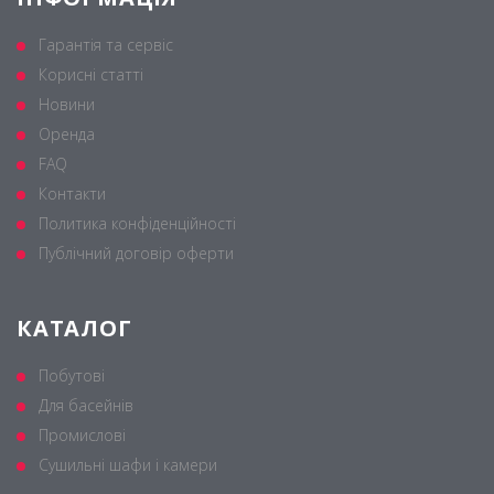
Гарантія та сервіс
Корисні статті
Новини
Оренда
FAQ
Контакти
Политика конфіденційності
Публічний договір оферти
КАТАЛОГ
Побутові
Для басейнів
Промислові
Сушильні шафи і камери