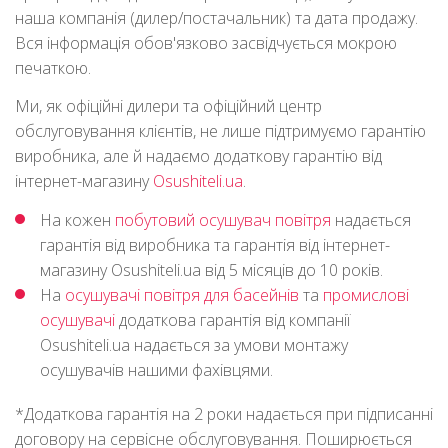
наша компанія (дилер/постачальник) та дата продажу.
Вся інформація обов'язково засвідчується мокрою
печаткою.
Ми, як офіційні дилери та офіційний центр
обслуговування клієнтів, не лише підтримуємо гарантію
виробника, але й надаємо додаткову гарантію від
інтернет-магазину
Osushiteli.ua
.
На кожен
побутовий осушувач повітря
надається
гарантія від виробника та гарантія від інтернет-
магазину Osushiteli.ua від 5 місяців до 10 років.
На
осушувачі повітря для басейнів
та
промислові
осушувачі
додаткова гарантія від компанії
Osushiteli.ua надається за умови монтажу
осушувачів нашими фахівцями.
*Додаткова гарантія на 2 роки надається при підписанні
договору на сервісне обслуговування. Поширюється