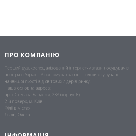
ПРО КОМПАНІЮ
Перший вузькоспеціалізований інтернет-магазин осушувачів
повітря в Україні. У нашому каталозі — тільки осушувачі
найвищої якості від світових лідерів ринку.
Наша основна адреса:
пр-т Степана Бандери, 28А (корпус Б),
2-й поверх, м. Київ
Філії в містах:
Львів, Одеса
ІНФОРМАЦІЯ