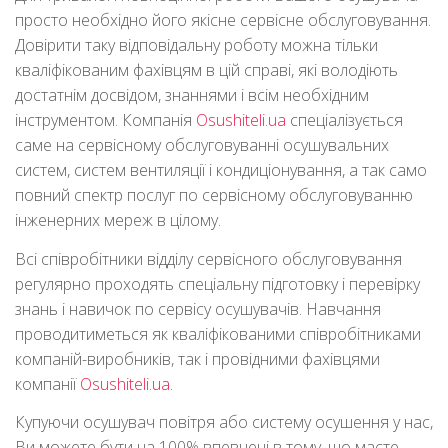
просто необхідно його якісне сервісне обслуговування.
Довірити таку відповідальну роботу можна тільки
кваліфікованим фахівцям в цій справі, які володіють
достатнім досвідом, знаннями і всім необхідним
інструментом. Компанія
Osushiteli.ua
спеціалізується
саме на сервісному обслуговуванні осушувальних
систем, систем вентиляції і кондиціонування, а так само
повний спектр послуг по сервісному обслуговуванню
інженерних мереж в цілому.
Всі співробітники відділу сервісного обслуговування
регулярно проходять спеціальну підготовку і перевірку
знань і навичок по сервісу осушувачів. Навчання
проводитиметься як кваліфікованими співробітниками
компаній-виробників, так і провідними фахівцями
компанії
Osushiteli.ua
.
Купуючи осушувач повітря або систему осушення у нас,
Ви можете бути на 100% впевнені в тому, що маєте