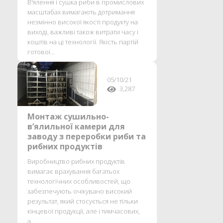
В'ялення і сушка риби в промислових
масштабах вимагають дотримання
незмінно високої якості продукту на
виході, важливі також витрати часу і
коштів на ці технології. Якість партій
готової...
05/10/21
3,287
Монтаж сушильно-
в’ялильної камери для
заводу з переробки риби та
рибних продуктів
Виробництво рибних продуктів
вимагає врахування багатьох
технологічних особливостей, що
забезпечують очікувано високий
результат, який стосується не тільки
кінцевої продукції, але і тимчасових,
а...