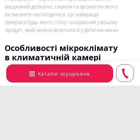
вишуканий делікатес, смаком та ароматом якого
ви зможете насолодитися. Це найкраща
прикраса будь-якого столу та корисний у всьому
продукт, який можна включати й у дієтичне меню.
Особливості мікроклімату
в климатичній камері
Камера для сушіння м’яса, яку купити ви можете
Каталог осушувачів
в інтернет-магазині Osushiteli.ua, це відмінне
вкладення для будь-якого бізнесу, пов’язаного з
переробкою м’ясної продукції та
напівфабрикатів. Для технології в’ялення не
потрібно використовувати дорогі виробничі лінії,
все досить компактно та зручно.
Головна вимога до в’ялення м’яса та м’ясних
продуктів – дотримання певних кліматичних