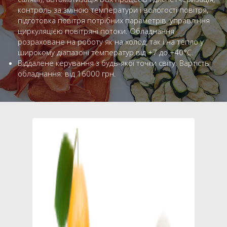
контроль за зміною температури і вологості повітря,
підготовка повітря потрібних параметрів, управління
циркуляцією повітряні потоки. Обладнання
розраховане на роботу як на холод, так і на тепло у
широкому діапазоні температур від +7 до +40°C.
Віддалене керування з будь-якої точки світу. Вартість
обладнання: від 16000 грн.