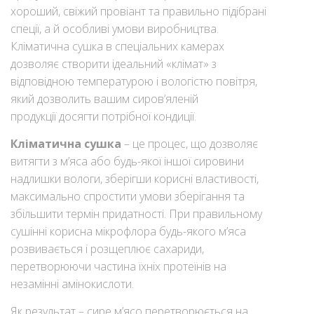
хороший, свіжий провіант та правильно підібрані
спеції, а й особливі умови виробництва.
Кліматична сушка в спеціальних камерах
дозволяє створити ідеальний «клімат» з
відповідною температурою і вологістю повітря,
який дозволить вашим сиров’яленій
продукції досягти потрібної кондиції.
Кліматична сушка
– це процес, що дозволяє
витягти з м’яса або будь-якої іншої сировини
надлишки вологи, зберігши корисні властивості,
максимально спростити умови зберігання та
збільшити термін придатності. При правильному
сушінні корисна мікрофлора будь-якого м’яса
розвивається і розщеплює сахариди,
перетворюючи частина їхніх протеїнів на
незамінні амінокислоти.
Як результат – сире м’ясо перетворюється на