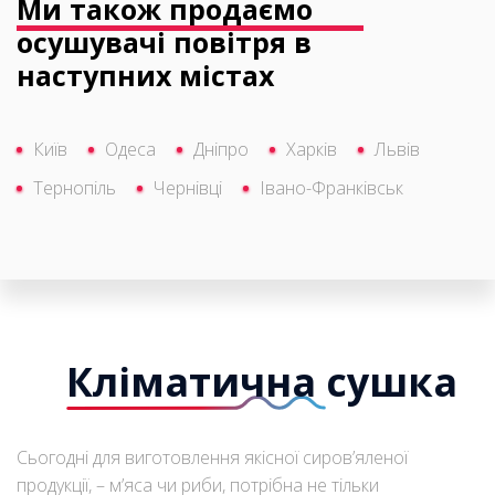
Ми також продаємо
осушувачі повітря в
наступних містах
Київ
Одеса
Дніпро
Харків
Львів
Тернопіль
Чернівці
Івано-Франківськ
Кліматична сушка
Сьогодні для виготовлення якісної сиров’яленої
продукції, – м’яса чи риби, потрібна не тільки