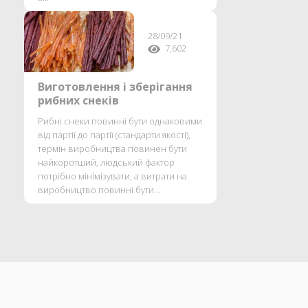
28/09/21
7,602
Виготовлення і зберігання
рибних снеків
Рибні снеки повинні бути однаковими
від партії до партії (стандарти якості),
термін виробництва повинен бути
найкоротший, людський фактор
потрібно мінімізувати, а витрати на
виробництво повинні бути...