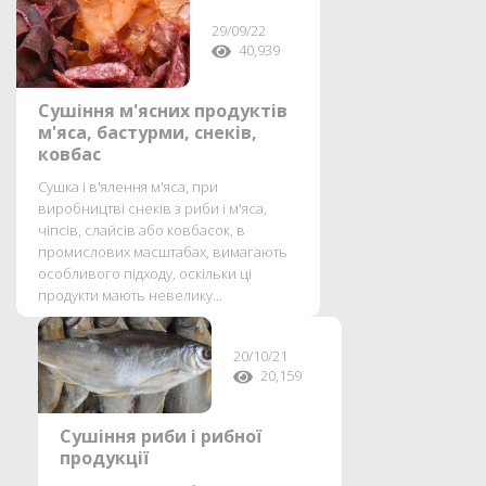
29/09/22
40,939
Сушіння м'ясних продуктів
м'яса, бастурми, снеків,
ковбас
Сушка і в'ялення м'яса, при
виробництві снеків з риби і м'яса,
чіпсів, слайсів або ковбасок, в
промислових масштабах, вимагають
особливого підходу, оскільки ці
продукти мають невелику...
20/10/21
20,159
Сушіння риби і рибної
продукції