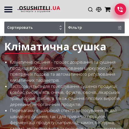
Головна
Каталог сушарок
Сортировать
Фільтр
Кліматична сушка
Кліматичне сушіння - процес дозрівання та сушіння
продукції в умовах контрольованих циркулюючих
повітряних потоків та автоматичного регулювання
кліматичних параметрів.
Застосовується для приготування сушеної продукції:
ковбас, риби, м'яса, снеків, фруктів, овочів, лікарських
трав, горіхів, грибів, а також сушіння гіпсових виробів,
деревини, неорганічних продуктів.
Перевагами є: широкий спектр застосування як для
швидкого сушіння, так і для тривалих процесів
ферментації продукту (наприклад: хамон, бастурма,
салямі), автоматизація всіх процесів і диспетчеризація,