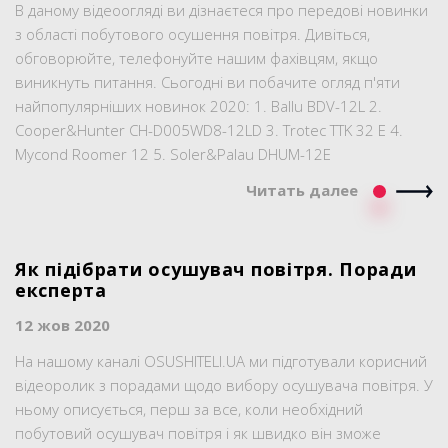
В даному відеоогляді ви дізнаєтеся про передові новинки
з області побутового осушення повітря. Дивіться,
обговорюйте, телефонуйте нашим фахівцям, якщо
виникнуть питання. Сьогодні ви побачите огляд п'яти
найпопулярніших новинок 2020: 1. Ballu BDV-12L 2.
Cooper&Hunter CH-D005WD8-12LD 3. Trotec TTK 32 E 4.
Mycond Roomer 12 5. Soler&Palau DHUM-12E
Читать далее
Як підібрати осушувач повітря. Поради
експерта
12 жов 2020
На нашому каналі OSUSHITELI.UA ми підготували корисний
відеоролик з порадами щодо вибору осушувача повітря. У
ньому описується, перш за все, коли необхідний
побутовий осушувач повітря і як швидко він зможе