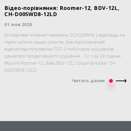
Відео-порівняння: Roomer-12, BDV-12L,
CH-D005WD8-12LD
01 жов 2020
Експертами інтернет-магазину ОСУШУВАЧІ, у відповідь на
гарячі запити наших клієнтів, був підготовлений
відеоогляд популярних ТОП-3 побутових осушувачів
однакової продуктивності осушення - 12 л за 24 години:
Mycond Roomer-12, Ballu BDV-12L, Cooper&Hunter CH-
D005WD8-12LD.
Читать далее