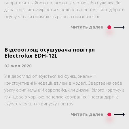
впоратися з зайвою вологою в квартирі або будинку. Ви
дізнаєтеся, як вимірюється вологість повітря, і як підібрати
осушувач для приміщень різного призначення.
Читать далее
Відеоогляд осушувача повітря
Electrolux EDH-12L
02 жов 2020
У відеоогляді описуються всі функціональні і
конструктивні інновації, втілені в моделі. Звертає на себе
увагу оригінальний європейський дизайн білого корпусу з
глянцевою чорною панеллю керування, і нестандартна
акуратна решітка випуску повітря.
Читать далее