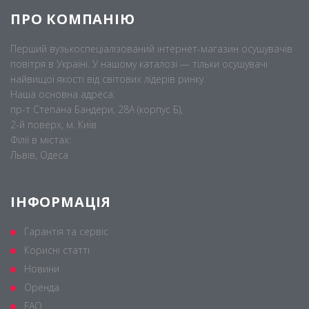
ПРО КОМПАНІЮ
Перший вузькоспеціалізований інтернет-магазин осушувачів
повітря в Україні. У нашому каталозі — тільки осушувачі
найвищої якості від світових лідерів ринку.
Наша основна адреса:
пр-т Степана Бандери, 28А (корпус Б),
2-й поверх, м. Київ
Філії в містах:
Львів, Одеса
ІНФОРМАЦІЯ
Гарантія та сервіс
Корисні статті
Новини
Оренда
FAQ