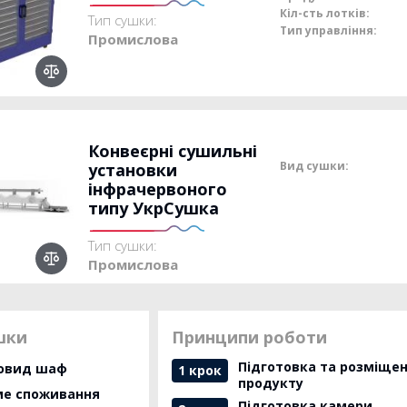
Кіл-сть лотків:
Тип сушки:
Тип управління:
Промислова
Конвеєрні сушильні
Вид сушки:
установки
інфрачервоного
типу УкрСушка
Тип сушки:
Промислова
шки
Принципи роботи
Підготовка та розміще
новид шаф
1 крок
продукту
ме споживання
Підготовка камери.