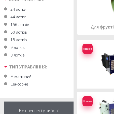
24 лотки
44 лотки
156 лотків
Для фрукті
50 лотків
18 лотків
9 лотків
Новинка
8 лотків
ТИП УПРАВЛІННЯ:
Механічний
Cенсорне
Новинка
Не впевнені у виборі