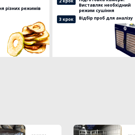
2 крок
Виставляє необхідний
я різних режимів
режим сушіння
Відбір проб для аналізу
3 крок