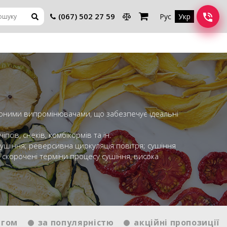
(067) 502 27 59
Рус
Укр
воними випромінювачами, що забезпечує ідеальні
псів, снеків, комбікормів та ін.
сушіння; реверсивна циркуляція повітря; сушіння
 скорочені терміни процесу сушіння, висока
нгом
за популярністю
акційні пропозиції