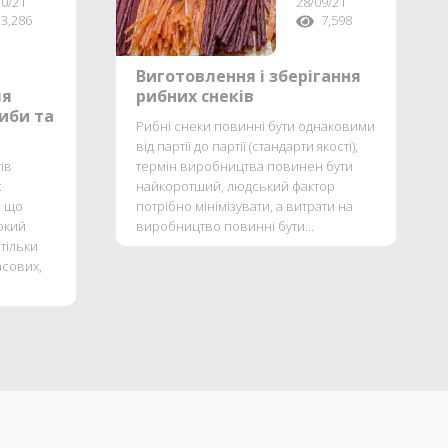
10/21
28/09/21
3,286
7,598
Виготовлення і зберігання
ля
рибних снеків
иби та
Рибні снеки повинні бути однаковими
від партії до партії (стандарти якості),
ів
термін виробництва повинен бути
х
найкоротший, людський фактор
, що
потрібно мінімізувати, а витрати на
окий
виробництво повинні бути...
 тільки
асових,