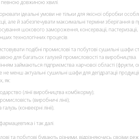
 певною довжиною хвилі.
орювати ідеальні умови не тільки для якісної обробки особ
кції, але й забезпечувати максимальні терміни зберігання в
осування шокового замороження, консервації, пастеризації,
 інших технологічних процесів.
истовувати подібні промислові та побутові сушильні шафи с
вою для багатьох галузей промисловості та виробництва.
нням займаються підприємства харчової області (фрукти, о
ле не менш актуальні сушильні шафи для дегідратації продукції
, як:
одарство (лінії виробництва комбікорму);
омисловість (виробничі лінії);
галузь (конвеєрні лінії);
армацевтика і так далі.
ові та побутові бувають різними, відрізняючись своїми ре