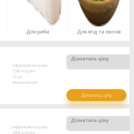
Для риби
Для ягід та овочів
Дізнатись ціну
Інфрачервона сушка
1500 кг/сутки
24 шт
Механическое
Дізнатись ціну
Дізнатись ціну
Інфрачервона сушка
2500 кг/сутки