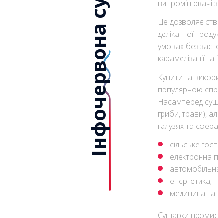
Інфочервона сушка
випромінювачі з
Це дозволяє ств
делікатної проду
умовах без заст
карамелізації та
Купити та викор
популярною спра
Насамперед суші
гриби, трави), а
галузях та сферах
сільське госп
електронна пр
автомобільна 
енергетика;
медицина та ф
Сушарки промисл