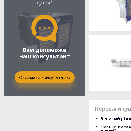
сушки?
Вам допоможе
наш консультант
Отримати консультацію
Переваги су
Великий різ
Низьке пито
енергії