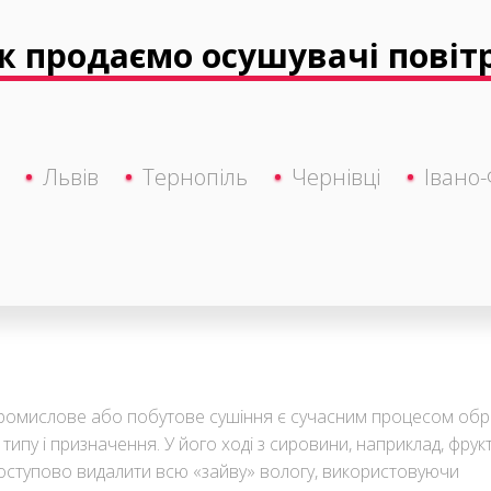
 продаємо осушувачі повітр
Львів
Тернопіль
Чернівці
Івано-
ромислове або побутове сушіння є сучасним процесом об
о типу і призначення. У його ході з сировини, наприклад, фрукт
оступово видалити всю «зайву» вологу, використовуючи