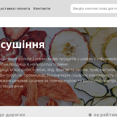
оставка і оплата
Контакти
 сушіння
идалення вологи з різних видів продуктів у шафах з інфрачер
обки продукції в найкоротші терміни.
: м'яса, риби, ковбас, ягід, фруктів та овочів, трав, пастили, чі
и побутові, промислові, ІЧ-конвеєрні сушарки; рівномірність 
ання режимів сушіння за температурою та вологістю повітря,
о зберігання.
до дорогих
за рейти