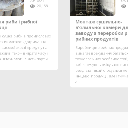
20/10/21
05/
20,158
я риби і рибної
Монтаж сушильно-
ції
в’ялильної камери д
заводу з переробки р
 і сушка риби в промислових
рибних продуктів
ах вимагають дотримання
 високої якості продукту на
Виробництво рибних продукт
ажливі також витрати часу і
вимагає врахування багатьо
 ці технології. Якість партій
технологічних особливостей
забезпечують очікувано вис
результат, який стосується не
кінцевої продукції, але і тимч
а...