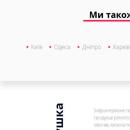
Ми також
Київ
Одеса
Дніпро
Харків
Інфрачервоне п
продукції різног
овочів, можна п