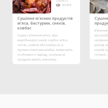
29/09/22
40,934
Сушіння м'ясних продуктів
Сушінн
м'яса, бастурми, снеків,
продук
ковбас
В'ялення
Сушка і в'ялення м'яса, при
масштаб
виробництві снеків з риби і м'яса,
незмінно
чіпсів, слайсів або ковбасок, в
виході, в
промислових масштабах, вимагають
коштів на
особливого підходу, оскільки ці
готової...
продукти мають невелику...