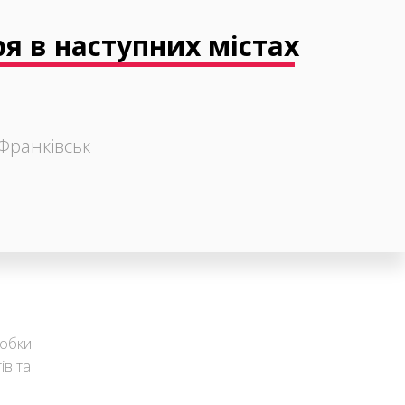
я в наступних містах
Франківськ
робки
ів та