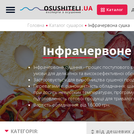
Каталог
Д
Головна
Каталог сушарок
Інфрачервона сушка
Інфрачервоне
Інфрачервоне сушіння - процес поступового в
умови для делікатної та високоефективної обр
Застосовується для виробництва сушеної продукції
Перевагами є: різноманітність обладнання: шаф
при досить невисоких температурах, програмув
підготовленість готової продукції для тривалог
Вартість обладнання: від 16000 грн.
КАТЕГОРІЯ:
від дешевих 