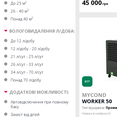
45 000
2
До 25 м
грн
2
26 - 40 м
2
Понад 40 м
ВОЛОГОВИДАЛЕННЯ Л/ДОБА:
До 12 л/добу
12 л/добу - 20 л/добу
21 л/сут - 25 л/сут
26 л/сут - 33 л/сут
34 л/сут - 70 л/сут
Понад 70 л/добу
ХІТ!
ДОДАТКОВІ МОЖЛИВОСТІ:
MYCOND
WORKER 50
Автовідключення при повному
баку
Тип осушувача:
Проми
Немає в наявності
Захист від дітей