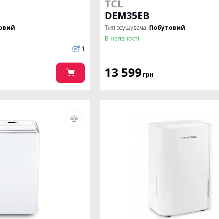
TCL
DEM35EB
овий
Тип осушувача:
Побутовий
В наявності
1
13 599
грн