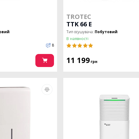
TROTEC
TTK 66 E
овий
Тип осушувача:
Побутовий
В наявності
8
11 199
грн