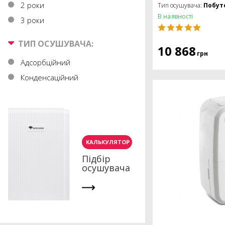
2 роки
Тип осушувача:
Побут
В наявності
3 роки
ТИП ОСУШУВАЧА:
10 868
грн
Адсорбційний
Конденсаційний
КАЛЬКУЛЯТОР
Підбір
осушувача