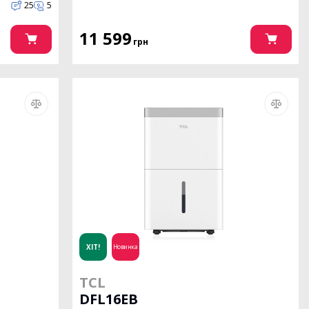
25
5
11 599
грн
ХІТ!
Новинка
TCL
DFL16EB