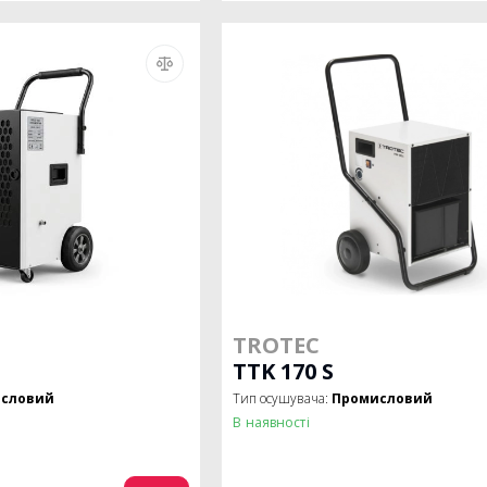
TROTEC
TTK 170 S
словий
Тип осушувача:
Промисловий
В наявності