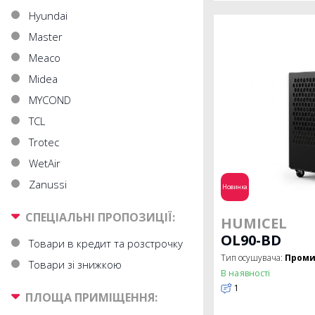
Hyundai
Master
Meaco
Midea
MYCOND
TCL
Trotec
WetAir
Zanussi
Новинка
СПЕЦІАЛЬНІ ПРОПОЗИЦІЇ:
HUMICEL
OL90-BD
Товари в кредит та розстрочку
Тип осушувача:
Проми
Товари зі знижкою
В наявності
1
ПЛОЩА ПРИМІЩЕННЯ: