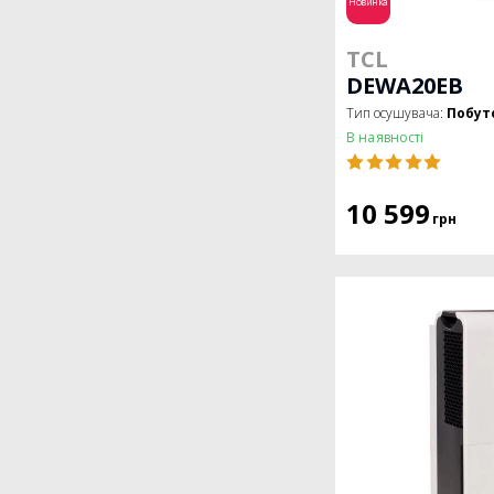
Новинка
TCL
DEWA20EB
Тип осушувача:
Побут
В наявності
10 599
грн