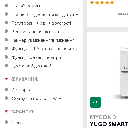
Нічний режим
Постійне відведення конденсату
Немає
Регулювання рівня вологості
Режим сушіння білизни
Таймер увімкнення/вимкнення
Функція HEPA очищення повітря
Функція іонізації повітря
Цифровий дисплей
КЕРУВАННЯ:
Сенсорне
Осушувач повітря з WI-FI
ХІТ!
ГАРАНТІЯ:
MYCOND
1 рік
YUGO SMART