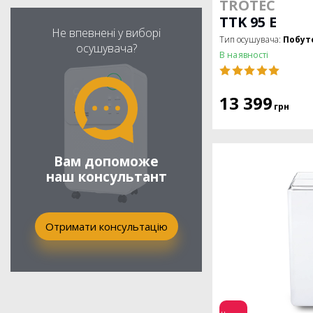
TROTEC
TTK 95 E
Не впевнені у виборі
Тип осушувача:
Побут
осушувача?
В наявності
13 399
грн
Вам допоможе
наш консультант
Отримати консультацію