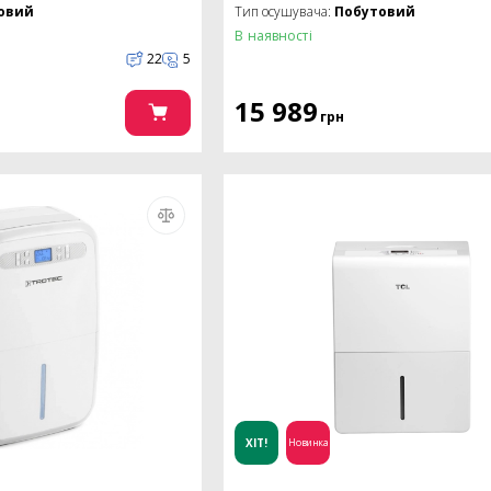
овий
Тип осушувача:
Побутовий
В наявності
22
5
15 989
грн
ХІТ!
Новинка