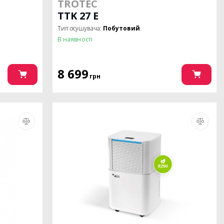
TROTEC
TTK 27 E
Тип осушувача:
Побутовий
В наявності
8 699
грн