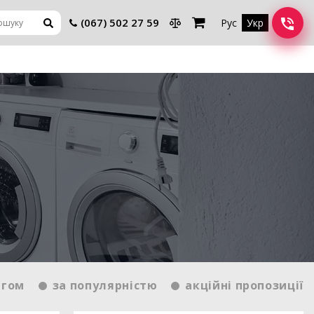
(067) 502 27 59
Рус
Укр
нгом
за популярністю
акційні пропозиції