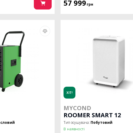
57 999
грн
ХІТ!
MYCOND
ROOMER SMART 12
словий
Тип осушувача:
Побутовий
В наявності