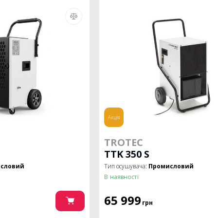
Акція
TROTEC
TTK 350 S
словий
Тип осушувача:
Промисловий
В наявності
65 999
грн