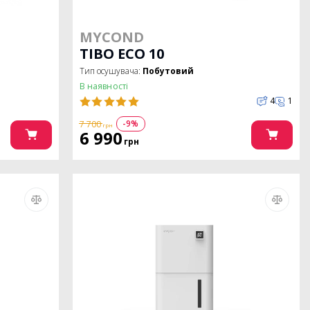
MYCOND
TIBO ECO 10
Тип осушувача:
Побутовий
В наявності
4
1
-9%
7 700
грн
6 990
грн