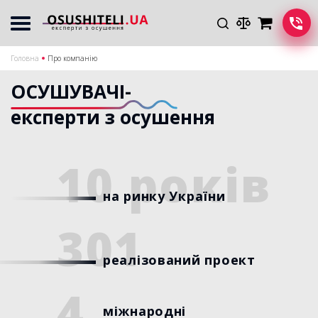
Головна
Про компанію
ОСУШУВАЧІ-
експерти з осушення
10 років
на ринку України
301
реалізований проект
4
міжнародні
