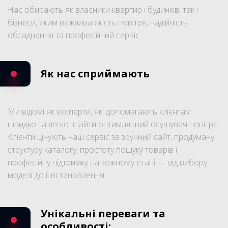
Нас обирають як власники квартир і будинків, так і
бізнеси, яким важлива якість повітря, надійність
обладнання та професійний сервіс.
Як нас сприймають
Ми відомі як експерти, які допомагають клієнтам
швидко та легко знайти оптимальний осушувач повітря.
Клієнти цінують наш сервіс за зручний сайт, продуману
структуру каталогу, простоту пошуку товарів і
професійну підтримку на кожному етапі — від вибору
моделі до її встановлення.
Унікальні переваги та
особливості: