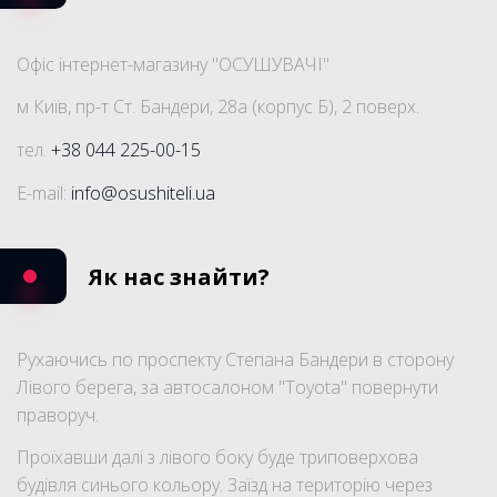
Офіс інтернет-магазину "ОСУШУВАЧІ"
м Київ, пр-т Ст. Бандери, 28а (корпус Б), 2 поверх.
тел.
+38 044 225-00-15
E-mail:
info@osushiteli.ua
Як нас знайти?
Рухаючись по проспекту Степана Бандери в сторону
Лівого берега, за автосалоном "Тoyota" повернути
праворуч.
Проїхавши далі з лівого боку буде триповерхова
будівля синього кольору. Заїзд на територію через