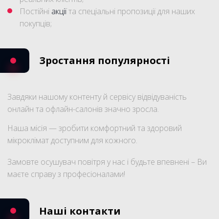
Постійні
акції
та спеціальні пропозиції для наших
покупців;
Зростання популярності
Завдяки нашому контенту й сервісу відвідуваність
онлайн та офлайн-салонів значно зросла.
Наша місія — зробити комфортний та здоровий
мікроклімат доступним для кожного.
Замовте осушувач повітря у нас і будьте впевнені – Ви
маєте справу з професіоналами!
Наші контакти