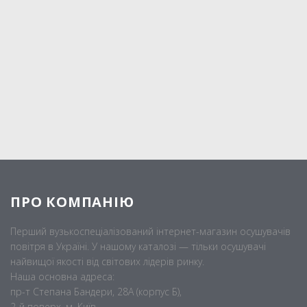
ПРО КОМПАНІЮ
Перший вузькоспеціалізований інтернет-магазин осушувачів
повітря в Україні. У нашому каталозі — тільки осушувачі
найвищої якості від світових лідерів ринку.
Наша основна адреса:
пр-т Степана Бандери, 28А (корпус Б),
2-й поверх, м. Київ