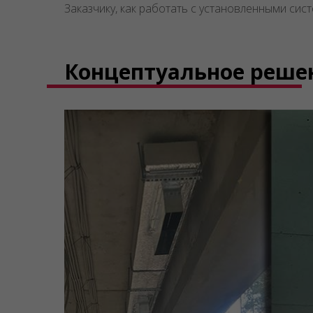
Заказчику, как работать с установленными сис
Концептуальное реше