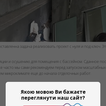
авленна задача реализовать проект с нуля и под ключ. Эт
яции и осушению для помещения с бассейном. Сданное по
е часто мы сами рекомендуем перед запуском масштабных 
ем микроклимате еще до начала отделочных работ.
Якою мовою Ви бажаєте
переглянути наш сайт?