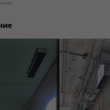
темами.
ние