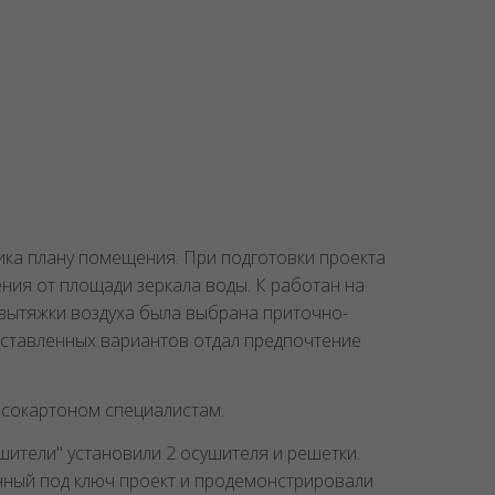
ика плану помещения. При подготовки проекта
ния от площади зеркала воды. К работан на
 вытяжки воздуха была выбрана приточно-
оставленных вариантов отдал предпочтение
псокартоном специалистам.
ители" установили 2 осушителя и решетки.
нный под ключ проект и продемонстрировали