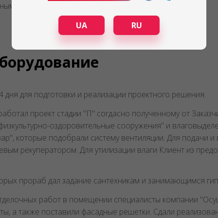
нными системами.
UA
RU
оборудование
 дня для подготовки и реализации проектного решения.
работал проект стадии "П" согдасно полученному от Заказч
 физкультурно-оздоровительные сооружения" и влаговыделе
ар", которые подобрали систему вентиляции. Для подачи и
вым рекуператором. Для утилизации влаги Клиент из пред
торых прораб дал задание сантехникам и занимающимся ги
отделочных работ в помещении специалисты компании "Осуш
ы, а также поставили фасадные решетки. Сдали реализова