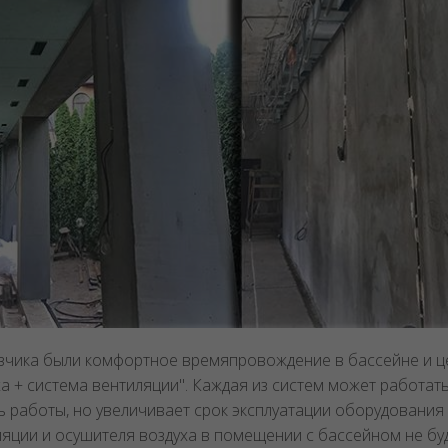
зчика были комфортное времяпровождение в бассейне и це
 + система вентиляции". Каждая из систем может работать 
ь работы, но увеличивает срок эксплуатации оборудования 
яции и осушителя воздуха в помещении с бассейном не бу