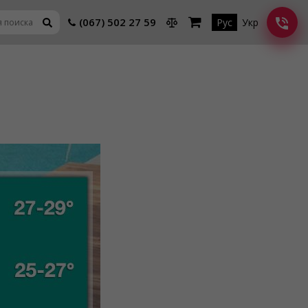
(067) 502 27 59
Рус
Укр