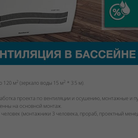
2
2
ю 120 м
(зеркало воды 15 м
* 3.5 м).
аботка проекта по вентиляции и осушению, монтажные и 
ченны на основной монтаж.
 человек (монтажники 3 человека, прораб, проектный менед