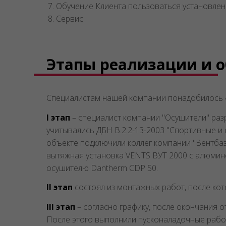
Обучение Клиента пользоваться установле
Сервис.
Этапы реализации и 
Специалистам нашей компании понадобилось 4
I этап
– специалист компании "Осушители" раз
учитывались ДБН В.2.2-13-2003 "Спортивные и
объекте подключили коллег компании "Вентбаз
вытяжная установка VENTS ВУТ 2000 с алюмине
осушителю Dantherm CDP 50.
II этап
состоял из монтажных работ, после ко
III этап
– согласно графику, после окончания 
После этого выполнили пусконаладочные работ