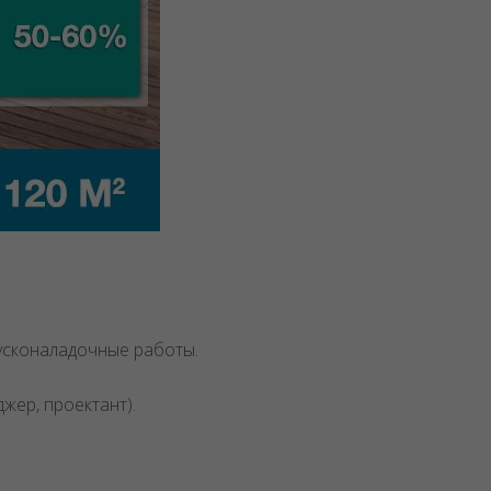
пусконаладочные работы.
жер, проектант).