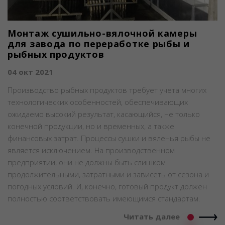
Монтаж сушильно-вялочной камеры
для завода по переработке рыбы и
рыбных продуктов
04 окт 2021
Производство рыбных продуктов требует учета многих
технологических особенностей, обеспечивающих
ожидаемо высокий результат, касающийся, не только
конечной продукции, но и временных, а также
финансовых затрат. Процессы сушки и вяленья рыбы не
является исключением. На производственном
предприятии, они не должны быть слишком
продолжительными, затратными и зависеть от сезона и
погодных условий. И, конечно, готовый продукт должен
полностью соответствовать имеющимся стандартам.
Читать далее