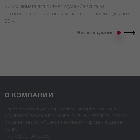
микроклимата для фитнес клуба «Galactica на
Голосеевской», а именно для частного бассейна длиной
25 м.
Читать далее
О КОМПАНИИ
Первый узкоспециализированный интернет-магазин
осушителей воздуха в Украине. В нашем каталоге - только
осушители высочайшего качества от мировых лидеров
рынка.
Наш основной адрес: