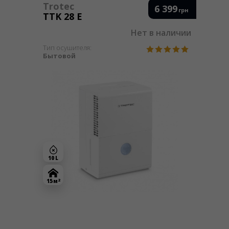
Trotec
6 399
грн
TTK 28 E
Нет в наличии
Тип осушителя:
Бытовой
10 L
2
15 м