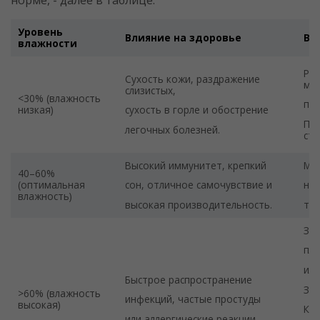
норме, - далее в таблице.
Уровень
Влияние на здоровье
Вл
влажности
Ра
Сухость кожи, раздражение
меб
слизистых,
<30% (влажность
пар
низкая)
сухость в горле и обострение
По
легочных болезней.
ста
Высокий иммунитет, крепкий
Меб
40–60%
(оптимальная
сон, отличное самочувствие и
нет
влажность)
высокая производительность.
тех
Зап
пле
или
Быстрое распространение
Зат
>60% (влажность
инфекций, частые простуды
высокая)
Ко
или аллергические реакции.