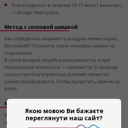
Если конденсат в течении 10-15 минут высыхает,
— воздух пересушен.
Метод с сосновой шишкой
Как определить влажность воздуха
элементарно,
без усилий? Положите сухую сосновую шишку на
подоконник.
В сухом воздухе чешуйки раскрываются, а при
повышенной влажности — сжимаются. В природе
только при благоприятных условиях лепестки
шишек раскрываются, чтобы выпустить семена на
волю.
Метод с сосудом, обернутым фольгой
Якою мовою Ви бажаєте
Как узнать, влажность в комнате высокая или
переглянути наш сайт?
низкая?