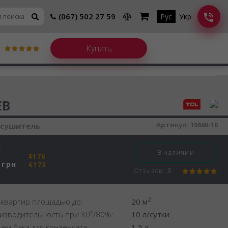
(067) 502 27 59
Рус
Укр
шитель воздуха
EB
Артикул:
10660-10
осушитель
В наличии
$176
грн
€173
Отзывов:
3
2
 квартир площадью до:
20 м
o
изводительность при 30
/80%:
10 л/сутки
ем бака для конденсата:
1,5 л