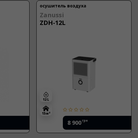
осушитель воздуха
Zanussi
ZDH-12L
12 L
2
15 м
грн
8 900