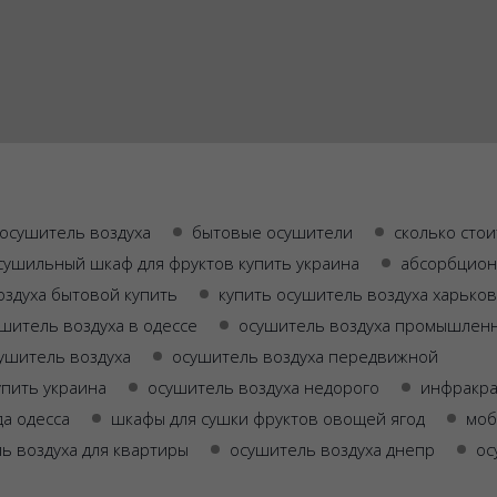
осушитель воздуха
бытовые осушители
сколько стои
сушильный шкаф для фруктов купить украина
абсорбцион
оздуха бытовой купить
купить осушитель воздуха харьков
ушитель воздуха в одессе
осушитель воздуха промышлен
ушитель воздуха
осушитель воздуха передвижной
упить украина
осушитель воздуха недорого
инфракра
да одесса
шкафы для сушки фруктов овощей ягод
моб
ь воздуха для квартиры
осушитель воздуха днепр
ос