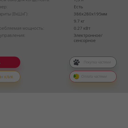
мер:
Есть
ариты (ВхШхГ):
386x280x195мм
:
9.7 кг
ребляемая мощность:
0.27 кВт
 управления:
Электронное/
сенсорное
Покупка частями
н клик
Оплата частями