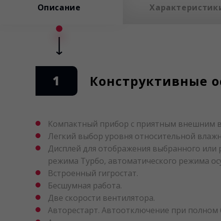
Описание
Характеристик
1
Конструктивные о
Компактный прибор с приятным внешним 
Легкий выбор уровня относительной влажн
Дисплей для отображения выбранного или 
режима Турбо, автоматического режима осу
Встроенный гигростат.
Бесшумная работа.
Две скорости вентилятора.
Авторестарт. Автоотключение при полном 