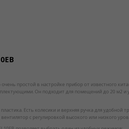
10EB
 очень простой в настройке прибор от известного кит
лектующими. Он подходит для помещений до 20 м2 и уб
 пластика. Есть колесики и верхняя ручка для удобной 
вентилятор с регулировкой высокого или низкого уров
L10EB позволяет выбрать один из удобных режимов: