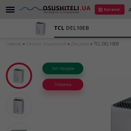
Каталог
Д
TCL
DEL10EB
Главная
Каталог осушителей
Для дома
TCL DEL10EB
Хит продаж
Новинка