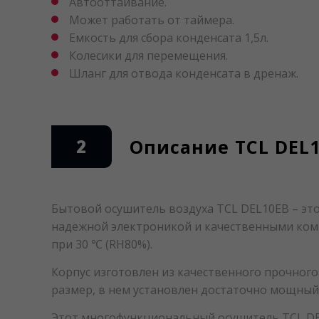
Автооттаивание.
Может работать от таймера.
Емкость для сбора конденсата 1,5л.
Колесики для перемещения.
Шланг для отвода конденсата в дренаж.
2
Описание TCL DEL
Бытовой осушитель воздуха TCL DEL10EB – это
надежной электроникой и качественными комп
при 30 ℃ (RH80%).
Корпус изготовлен из качественного прочного
размер, в нем установлен достаточно мощный 
Этот многофункциональный осушитель TCL DE