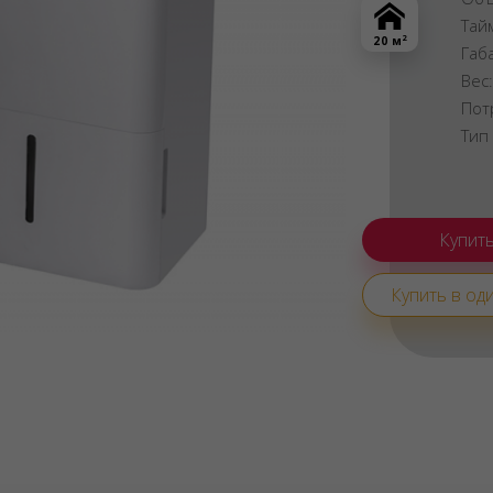
Тай
2
20 м
Габ
Вес
Пот
Тип
Купить в оди