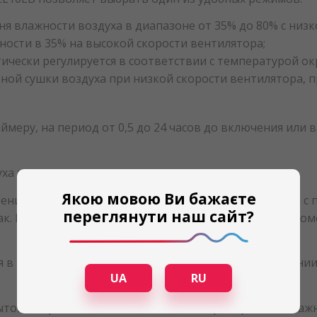
я влажности воздуха в диапазоне от 35% до 80% с низк
ности в 35% на высокой скорости вентилятора;
ически регулируется в соответствии с температурой о
ной сушки воздуха при низкой скорости вентилятора, 
меру, на период от 0,5 до 24 часов до включения или 
уха возможно только в закрытом помещении.
Якою мовою Ви бажаєте
ения бака, устройство автоматически выключается и с
переглянути наш сайт?
ак. Вертикальная щель спереди корпуса на емкости по
 в помещениях с высокими требованиями в отношении а
UA
RU
ытовых приложений. С ним легко контролировать влажн