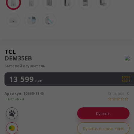
Осушитель воздуха
TCL
DEM35EB
Бытовой осушитель
13 599
$336
грн
€331
Артикул:
10660-1145
Отзывов:
0
В наличии
Покупка
частями
Купить в один клик