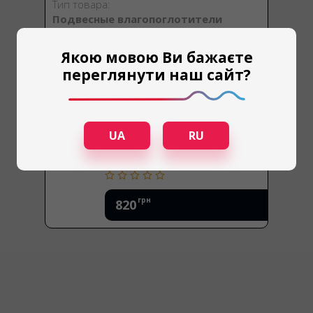
Тип товара:
Подвесные влагопоглотители
Якою мовою Ви бажаєте
переглянути наш сайт?
UA
RU
грн
820