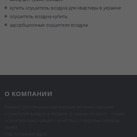
купить осушитель воздуха для квартиры в украине
осушитель воздуха купить
адсорбционные осушители воздуха
О КОМПАНИИ
Первый узкоспециализированный интернет-магазин
осушителей воздуха в Украине. В нашем каталоге - только
осушители высочайшего качества от мировых лидеров
рынка.
Наш основной адрес: