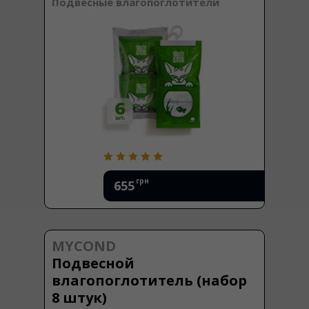
Подвесные влагопоглотители
грн
655
MYCOND
Подвесной
влагопоглотитель (набор
8 штук)