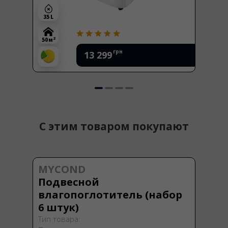
35 L
2
50 м
грн
13 299
С этим товаром покупают
MYCOND
Подвесной
влагопоглотитель (набор
6 штук)
Тип товара: