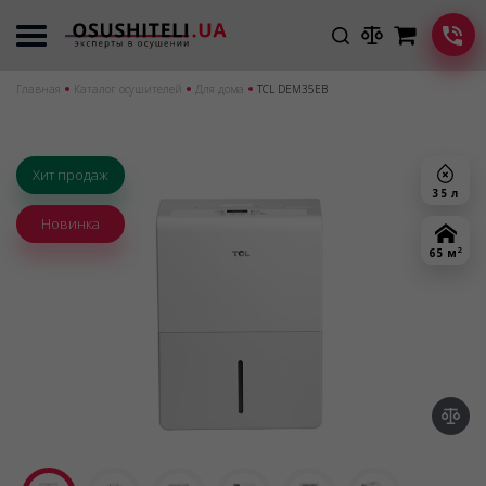
Главная
Каталог осушителей
Для дома
TCL DEM35EB
Хит продаж
35 л
Новинка
2
65 м