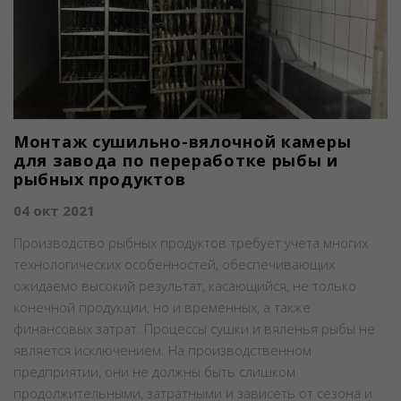
Монтаж сушильно-вялочной камеры
для завода по переработке рыбы и
рыбных продуктов
04 окт 2021
Производство рыбных продуктов требует учета многих
технологических особенностей, обеспечивающих
ожидаемо высокий результат, касающийся, не только
конечной продукции, но и временных, а также
финансовых затрат. Процессы сушки и вяленья рыбы не
является исключением. На производственном
предприятии, они не должны быть слишком
продолжительными, затратными и зависеть от сезона и