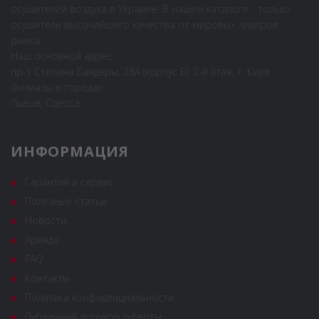
осушителей воздуха в Украине. В нашем каталоге - только
осушители высочайшего качества от мировых лидеров
рынка.
Наш основной адрес:
пр-т Степана Бандеры, 28А (корпус Б), 2-й этаж, г. Киев
Филиалы в городах:
Львов, Одесса
ИНФОРМАЦИЯ
Гарантия и сервис
Полезные статьи
Новости
Аренда
FAQ
Контакты
Политика конфиденциальности
Публичный договор оферты