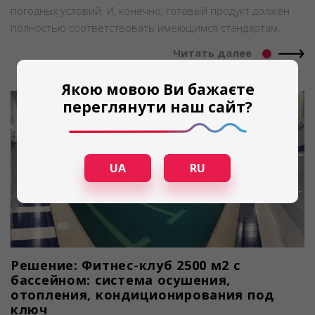
погодных условий. И, конечно, готовый продукт должен
полностью соответствовать имеющимся стандартам.
Читать далее
Якою мовою Ви бажаєте
переглянути наш сайт?
UA
RU
Решение: Фитнес-клуб 2500 м2 с
бассейном: система осушения,
отопления, кондиционирования под
ключ