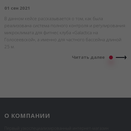
01 сен 2021
В данном кейсе рассказывается о том, как была
реализована система полного контроля и регулирования
микроклимата для фитнес клуба «Galactica на
Голосеевской», а именно для частного бассейна длиной
25 м.
Читать далее
О КОМПАНИИ
Первый узкоспециализированный интернет-магазин