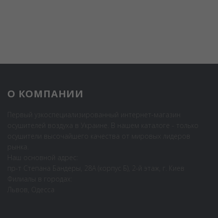
О КОМПАНИИ
Первый узкоспециализированный интернет-магазин
осушителей воздуха в Украине. В нашем каталоге - только
осушители высочайшего качества от мировых лидеров
рынка.
Наш основной адрес:
пр-т Степана Бандеры, 28А (корпус Б), 2-й этаж, г. Киев
Филиалы в городах:
Львов, Одесса