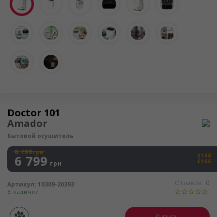
Осушитель воздуха
Doctor 101
Amador
Бытовой осушитель
8 799
грн
$168
6 799
€166
грн
Отзывов:
0
Артикул:
10309-20393
В наличии