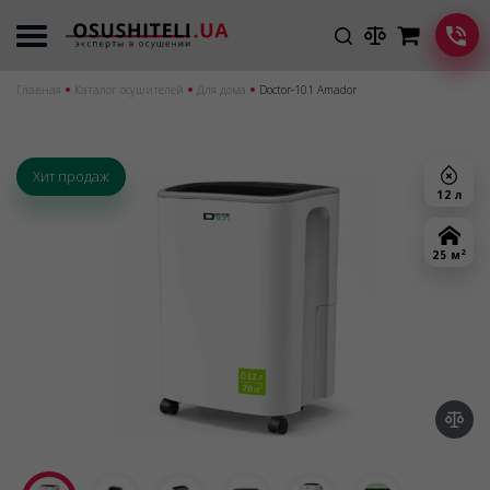
Главная
Каталог осушителей
Для дома
Doctor-101 Amador
Хит продаж
12 л
2
25 м