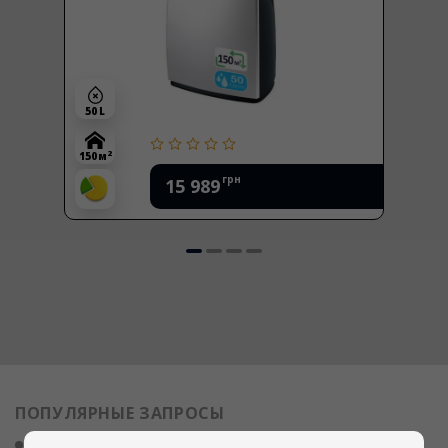
50 L
2
150 м
грн
15 989
ПОПУЛЯРНЫЕ ЗАПРОСЫ
адсорбционный осушитель