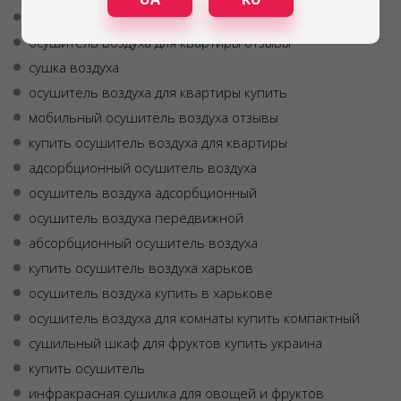
осушитель воздуха для квартиры купить украина
осушитель воздуха для квартиры отзывы
сушка воздуха
осушитель воздуха для квартиры купить
мобильный осушитель воздуха отзывы
купить осушитель воздуха для квартиры
адсорбционный осушитель воздуха
осушитель воздуха адсорбционный
осушитель воздуха передвижной
абсорбционный осушитель воздуха
купить осушитель воздуха харьков
осушитель воздуха купить в харькове
осушитель воздуха для комнаты купить компактный
сушильный шкаф для фруктов купить украина
купить осушитель
инфракрасная сушилка для овощей и фруктов