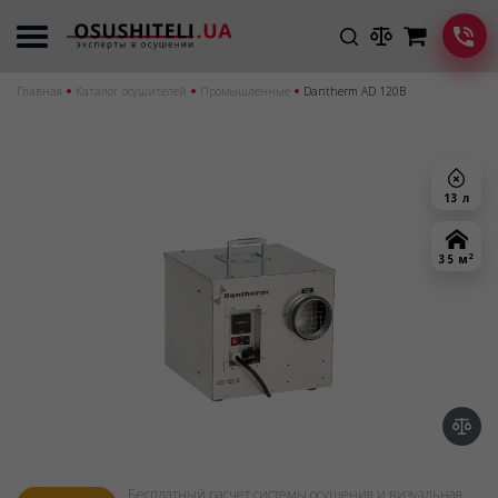
Главная
Каталог осушителей
Промышленные
Dantherm AD 120B
13 л
2
35 м
Бесплатный расчет системы осушения и визуальная