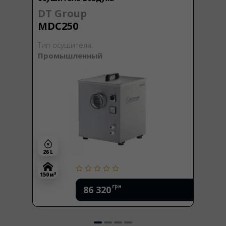
DT Group
MDC250
Тип осушителя:
Промышленный
26 L
3
150 м
грн
86 320