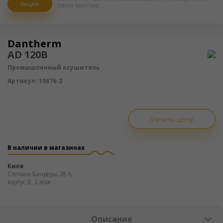
Акция
схема монтажа.
Осушитель воздуха
Dantherm
AD 120B
Промышленный осушитель
Артикул:
10676-2
Узнать цену
В наличии в магазинах
Киев
Степана Бандеры 28 А,
корпус Б, 2 этаж
Описание