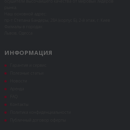
осушители высочайшего качества от мировых лидеров
рынка.
Наш основной адрес:
пр-т Степана Бандеры, 28А (корпус Б), 2-й этаж, г. Киев
Филиалы в городах:
Львов, Одесса
ИНФОРМАЦИЯ
Гарантия и сервис
Полезные статьи
Новости
Аренда
FAQ
Контакты
Политика конфиденциальности
Публичный договор оферты