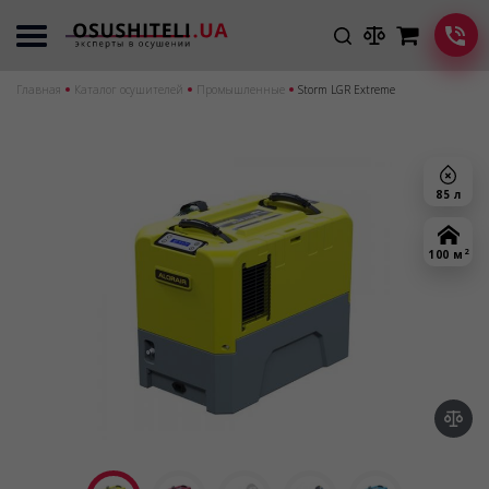
Главная
Каталог осушителей
Промышленные
Storm LGR Extreme
85 л
2
100 м