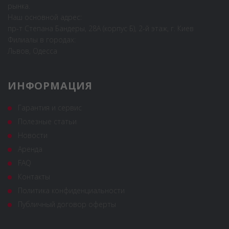
рынка.
Наш основной адрес:
пр-т Степана Бандеры, 28А (корпус Б), 2-й этаж, г. Киев
Филиалы в городах:
Львов, Одесса
ИНФОРМАЦИЯ
Гарантия и сервис
Полезные статьи
Новости
Аренда
FAQ
Контакты
Политика конфиденциальности
Публичный договор оферты