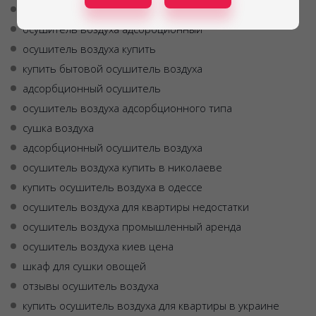
инфракрасная сушка продуктов
осушитель воздуха адсорбционный
осушитель воздуха купить
купить бытовой осушитель воздуха
адсорбционный осушитель
осушитель воздуха адсорбционного типа
сушка воздуха
адсорбционный осушитель воздуха
осушитель воздуха купить в николаеве
купить осушитель воздуха в одессе
осушитель воздуха для квартиры недостатки
осушитель воздуха промышленный аренда
осушитель воздуха киев цена
шкаф для сушки овощей
отзывы осушитель воздуха
купить осушитель воздуха для квартиры в украине