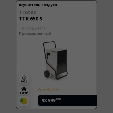
осушитель воздуха
Trotec
TTK 650 S
Тип осушителя:
Промышленный
100 L
2
590 м
грн
98 999