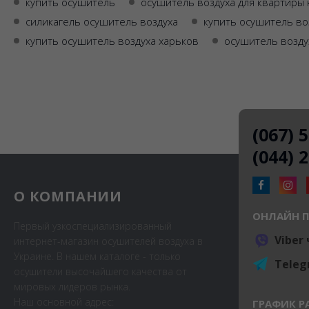
купить осушитель
осушитель воздуха для квартиры 
силикагель осушитель воздуха
купить осушитель во
купить осушитель воздуха харьков
осушитель возду
(067) 
(044) 
О КОМПАНИИ
ОНЛАЙН 
Первый узкоспециализированный
Viber
интернет-магазин осушителей воздуха в
Украине. В нашем каталоге - только
Teleg
осушители высочайшего качества от
мировых лидеров рынка.
Наш основной адрес:
ГРАФИК Р