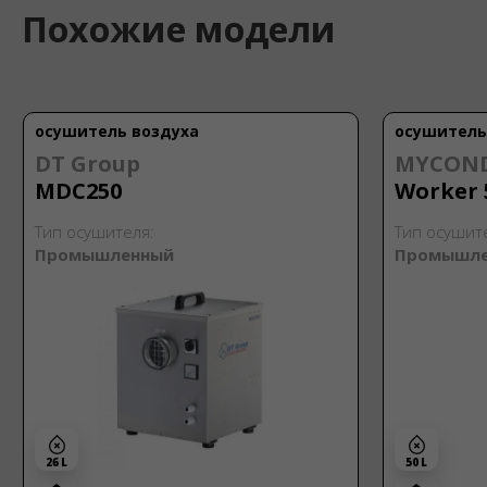
Похожие модели
осушитель воздуха
осушитель
DT Group
MYCON
MDC250
Worker 
Тип осушителя:
Тип осушит
Промышленный
Промышл
26 L
50 L