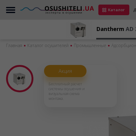
Каталог
Д
Dantherm
AD 
Главная
Каталог осушителей
Промышленные
Адсорбцио
Акция
Бесплатный расчет
системы осушения и
визуальная схема
монтажа.