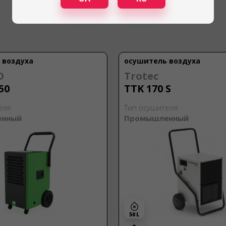
 воздуха
осушитель воздуха
D
Trotec
50
TTK 170 S
еля:
Тип осушителя:
енный
Промышленный
50 L