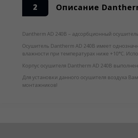
2
Описание Danther
Dantherm AD 240B – адсорбционный осушитель
Осушитель Dantherm AD 240B имеет однозначн
влажности при температурах ниже +10°C. Испо
Корпус осушителя Dantherm AD 240B выполнен
Для установки данного осушителя воздуха Ва
монтажников!