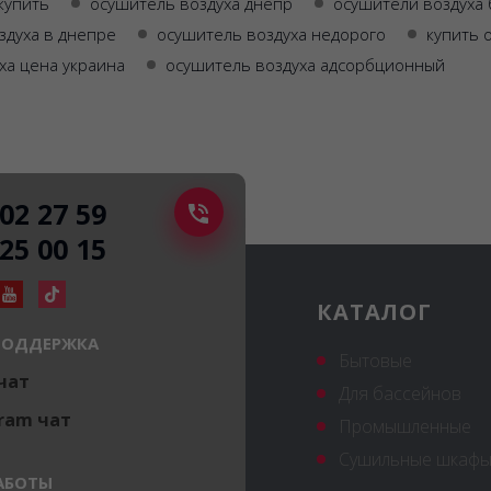
купить
осушитель воздуха днепр
осушители воздуха 
здуха в днепре
осушитель воздуха недорого
купить 
ха цена украина
осушитель воздуха адсорбционный
502 27 59
225 00 15
КАТАЛОГ
ПОДДЕРЖКА
Бытовые
 чат
Для бассейнов
ram чат
Промышленные
Сушильные шкафы
АБОТЫ