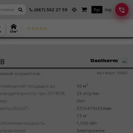
(067) 502 27 59
Рус
Укр
2
л
50 м
шитель воздуха
0B
Артикул:
10053
нный осушитель
2
 помещений площадью до:
50 м
o
изводительность при 30
/80%:
23 л/сутки
мер:
Нет
ариты (ВхШхГ):
357x475x330мм
:
15 кг
ребляемая мощность:
1,050 кВт
 управления:
Электронное