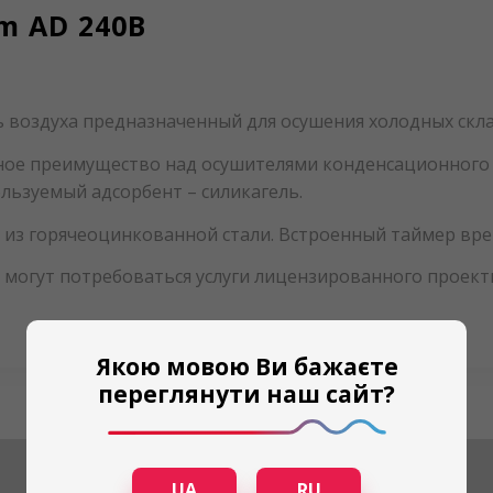
m AD 240B
 воздуха предназначенный для осушения холодных склад
ое преимущество над осушителями конденсационного т
льзуемый адсорбент – силикагель.
 из горячеоцинкованной стали. Встроенный таймер вре
м могут потребоваться услуги лицензированного прое
Якою мовою Ви бажаєте
переглянути наш сайт?
UA
RU