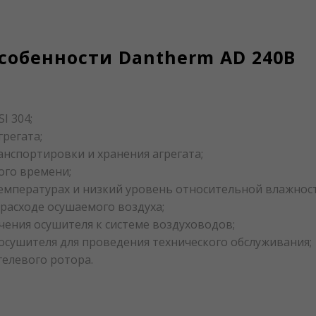
собенности Dantherm AD 240B
I 304;
регата;
нспортировки и хранения агрегата;
ого времени;
емпературах и низкий уровень относительной влажно
расходе осушаемого воздуха;
ения осушителя к системе воздуховодов;
осушителя для проведения технического обслуживания;
елевого ротора.