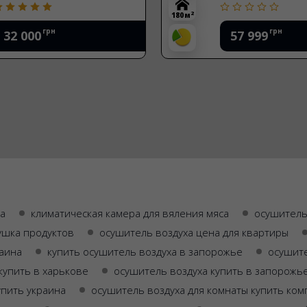
2
180 м
грн
грн
32 000
57 999
а
климатическая камера для вяления мяса
осушитель
ушка продуктов
осушитель воздуха цена для квартиры
раина
купить осушитель воздуха в запорожье
осушите
купить в харькове
осушитель воздуха купить в запорожь
упить украина
осушитель воздуха для комнаты купить ком