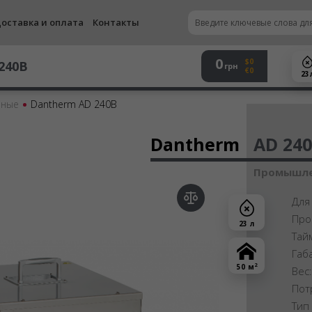
оставка и оплата
Контакты
0
$0
240B
грн
€0
23 
нные
Dantherm AD 240B
Осу
Dantherm
AD 24
Промышле
Для
Про
23 л
Тай
Габ
2
50 м
Вес
Пот
Тип