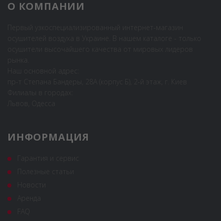
О КОМПАНИИ
Первый узкоспециализированный интернет-магазин
осушителей воздуха в Украине. В нашем каталоге - только
осушители высочайшего качества от мировых лидеров
рынка.
Наш основной адрес:
пр-т Степана Бандеры, 28А (корпус Б), 2-й этаж, г. Киев
Филиалы в городах:
Львов, Одесса
ИНФОРМАЦИЯ
Гарантия и сервис
Полезные статьи
Новости
Аренда
FAQ