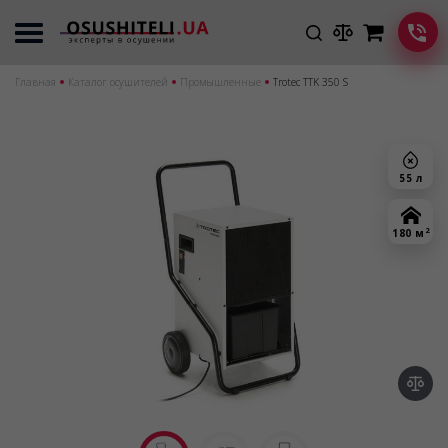
Главная
Каталог осушителей
Промышленные
Trotec TTK 350 S
55 л
2
180 м