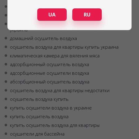
осушитель воздуха адсорбционного типа
UA
RU
осушитель воздуха купить в николаеве
инфракрасные сушилки для овощей и фруктов
украина
домашний осушитель воздуха
осушитель воздуха для квартиры купить украина
климатическая камера для вяления мяса
адсорбционный осушитель воздуха
адсорбционные осушители воздуха
абсорбционный осушитель воздуха
осушитель воздуха для квартиры недостатки
осушитель воздуха купить
купить осушители воздуха в украине
купить осушитель воздуха
купить осушитель воздуха для квартиры
осушители для бассейна