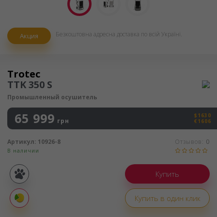
Безкоштовна адресна доставка по всій Україні.
Акция
Осушитель воздуха
Trotec
TTK 350 S
Промышленный осушитель
65 999
$1630
грн
€1606
Артикул:
10926-8
Отзывов:
0
В наличии
Покупка
частями
Купить в один клик
Оплата