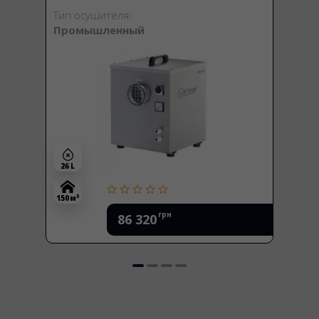
Тип осушителя:
Промышленный
26 L
3
150 м
грн
86 320