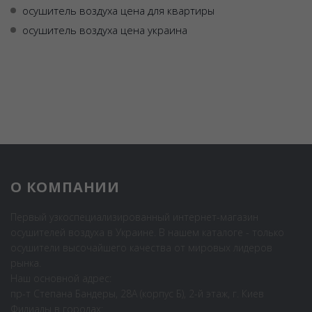
осушитель воздуха цена для квартиры
осушитель воздуха цена украина
О КОМПАНИИ
Первый узкоспециализированный интернет-магазин
осушителей воздуха в Украине. В нашем каталоге - только
осушители высочайшего качества от мировых лидеров
рынка.
Наш основной адрес:
пр-т Степана Бандеры, 28А (корпус Б), 2-й этаж, г. Киев
Филиалы в городах: