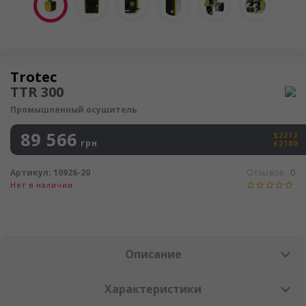
Осушитель воздуха
Trotec
TTR 300
Промышленный осушитель
89 566
$2212
грн
€2180
Артикул:
10926-20
Отзывов:
0
Нет в наличии
Описание
Характеристики