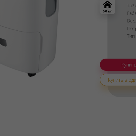
Тай
2
50 м
Габ
Вес
Пот
Тип
Купить в оди