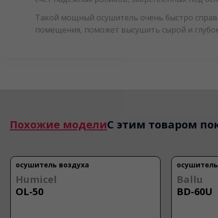
Такой мощный осушитель очень быстро справи
помещения, поможет высушить сырой и глубок
Похожие модели
С этим товаром по
осушитель воздуха
осушитель
MYCOND
MYCON
Ballu
Ballu
Подвесной
Подвес
BD-60U
BDT-35L
влагопоглотитель (набор
влагоп
6 штук)
8 штук)
Тип осушит
Тип товара:
Тип товара: