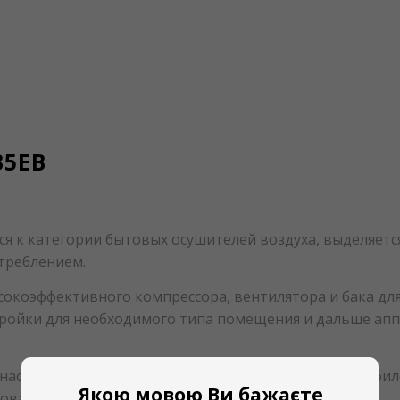
35EB
ся к категории бытовых осушителей воздуха, выделяет
треблением.
сокоэффективного компрессора, вентилятора и бака дл
стройки для необходимого типа помещения и дальше ап
 настроить аппарат на требуемый режим. Прибор моби
Якою мовою Ви бажаєте
нованием.