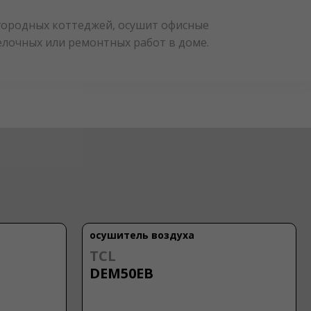
городных коттеджей, осушит офисные
елочных или ремонтных работ в доме.
осушитель воздуха
Humicel
OL-50