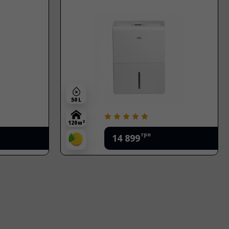
50 L
2
100 м
грн
17 100