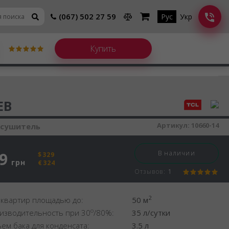
(067) 502 27 59
Рус
Укр
шитель воздуха
EB
Артикул:
10660-14
осушитель
9
В наличии
$329
грн
€324
Отзывов:
1
2
 квартир площадью до:
50 м
o
изводительность при 30
/80%:
35 л/сутки
ем бака для конденсата:
3.5 л