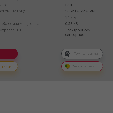
мер:
Есть
ариты (ВхШхГ):
505x370x270мм
:
14.7 кг
ребляемая мощность:
0.58 кВт
 управления:
Электронное/
сенсорное
Покупка частями
н клик
Оплата частями