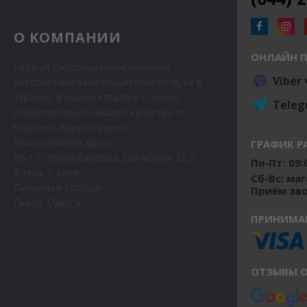
О КОМПАНИИ
ОНЛАЙН 
Первый узкоспециализированный
Viber
интернет-магазин осушителей воздуха в
Украине. В нашем каталоге - только
Teleg
осушители высочайшего качества от
мировых лидеров рынка.
Наш основной адрес:
ГРАФИК Р
пр-т Степана Бандеры, 28А (корпус Б), 2-
Пн-Пт: 09:0
й этаж, г. Киев
Сб-Вс: ма
Филиалы в городах:
Приём звон
Львов, Одесса
ПРИНИМА
ОТЗЫВЫ О