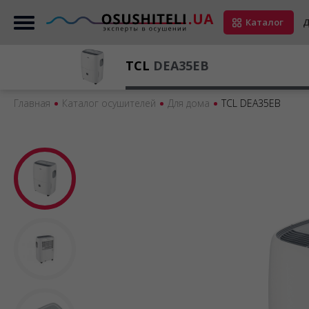
Каталог
Д
TCL
DEA35EB
Главная
Каталог осушителей
Для дома
TCL DEA35EB