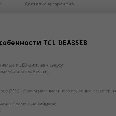
и
Доставка и гарантия
собенности TCL DEA35EB
анелью и LED-дисплеем сверху;
ому уровню влажности;
ous (35%) - режим максимального осушения, basement (4
чения с помощью таймера;
;