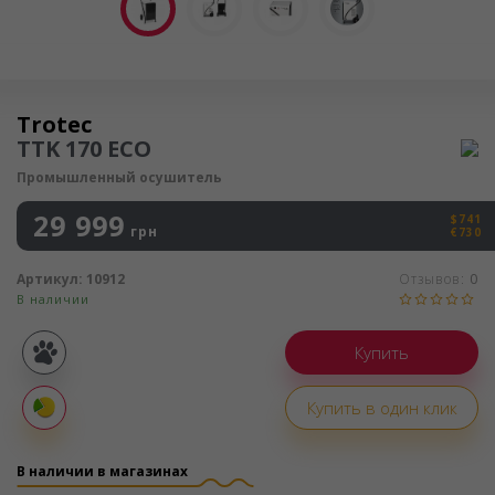
Осушитель воздуха
Trotec
TTK 170 ECO
Промышленный осушитель
29 999
$741
грн
€730
Артикул:
10912
Отзывов:
0
В наличии
Покупка
частями
Купить в один клик
Оплата
частями
В наличии в магазинах