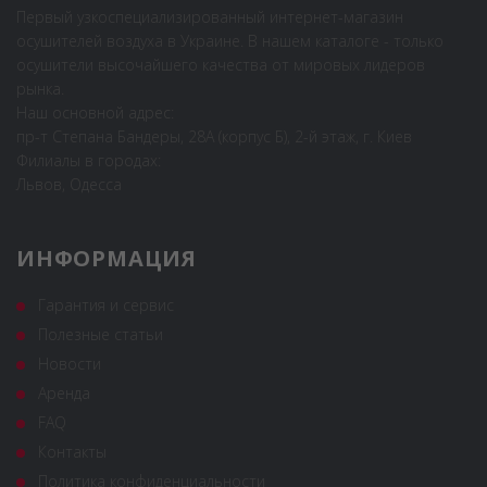
Первый узкоспециализированный интернет-магазин
осушителей воздуха в Украине. В нашем каталоге - только
осушители высочайшего качества от мировых лидеров
рынка.
Наш основной адрес:
пр-т Степана Бандеры, 28А (корпус Б), 2-й этаж, г. Киев
Филиалы в городах:
Львов, Одесса
ИНФОРМАЦИЯ
Гарантия и сервис
Полезные статьи
Новости
Аренда
FAQ
Контакты
Политика конфиденциальности