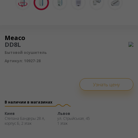
Осушитель воздуха
Meaco
DD8L
Бытовой осушитель
Артикул:
10927-28
Узнать цену
В наличии в магазинах
Киев
Львов
Степана Бандеры 28 А,
ул. Стрыйськая, 45
корпус Б, 2 этаж
1 этаж