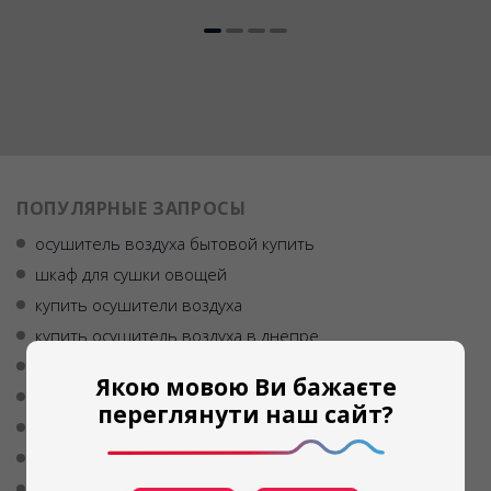
ПОПУЛЯРНЫЕ ЗАПРОСЫ
осушитель воздуха бытовой купить
шкаф для сушки овощей
купить осушители воздуха
купить осушитель воздуха в днепре
сушильный шкаф для фруктов купить украина
Якою мовою Ви бажаєте
осушитель воздуха для комнаты купить компактный
переглянути наш сайт?
бытовые осушители
осушитель воздуха киев цена
купить мобильный осушитель воздуха