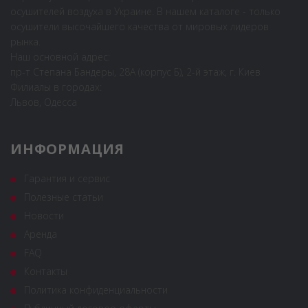
осушителей воздуха в Украине. В нашем каталоге - только
осушители высочайшего качества от мировых лидеров
рынка.
Наш основной адрес:
пр-т Степана Бандеры, 28А (корпус Б), 2-й этаж, г. Киев
Филиалы в городах:
Львов, Одесса
ИНФОРМАЦИЯ
Гарантия и сервис
Полезные статьи
Новости
Аренда
FAQ
Контакты
Политика конфиденциальности