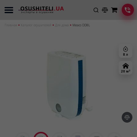
Главная
Каталог осушителей
Для дома
Meaco DD8L
8 л
2
20 м