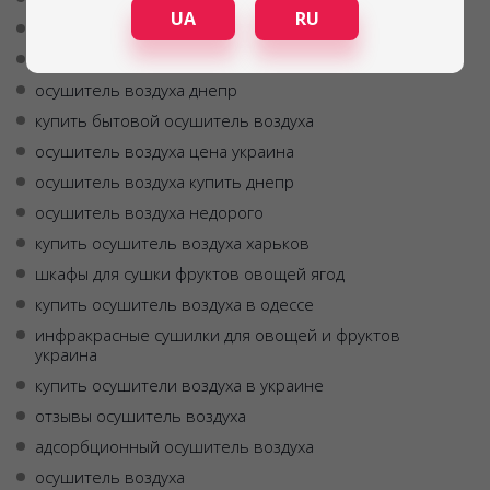
UA
RU
абсорбционный осушитель воздуха
осушитель воздуха адсорбционного типа
осушитель воздуха днепр
купить бытовой осушитель воздуха
осушитель воздуха цена украина
осушитель воздуха купить днепр
осушитель воздуха недорого
купить осушитель воздуха харьков
шкафы для сушки фруктов овощей ягод
купить осушитель воздуха в одессе
инфракрасные сушилки для овощей и фруктов
украина
купить осушители воздуха в украине
отзывы осушитель воздуха
адсорбционный осушитель воздуха
осушитель воздуха