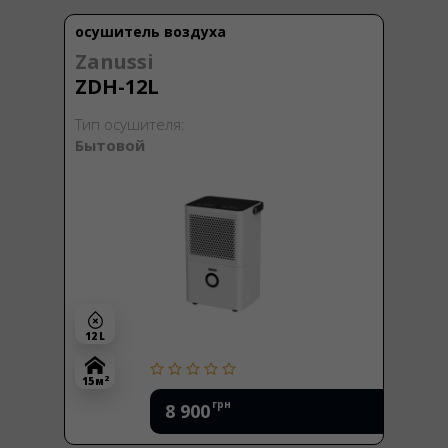
осушитель воздуха
Zanussi
ZDH-12L
Тип осушителя:
Бытовой
12 L
2
15 м
грн
8 900